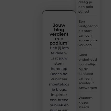
draag je
een polo
stijlvol
Een
Jouw
vastgoedcoach
blog
als start
verdient
van een
een
succesvolle
podium!
verkoop
Heb jij iets
te delen?
Goed
Laat jouw
onderhoud
stem
loont altijd
horen op
bij de
Beech.be.
aankoop
van een
Publiceer
scooter in
moeiteloos
Antwerpen
je blogs,
inspireer
Waarom
een breed
kiezen
publiek en
steeds
sluit je aan