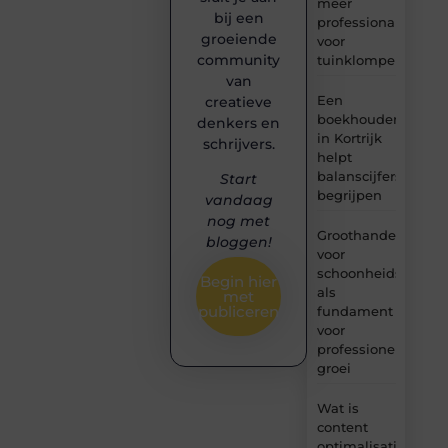
meer
bij een
professionals
groeiende
voor
community
tuinklompen?
van
Een
creatieve
boekhouder
denkers en
in Kortrijk
schrijvers.
helpt
balanscijfers
Start
begrijpen
vandaag
nog met
Groothandel
bloggen!
voor
schoonheidsproduc
Begin hier
als
met
publiceren
fundament
voor
professionele
groei
Wat is
content
optimalisatie