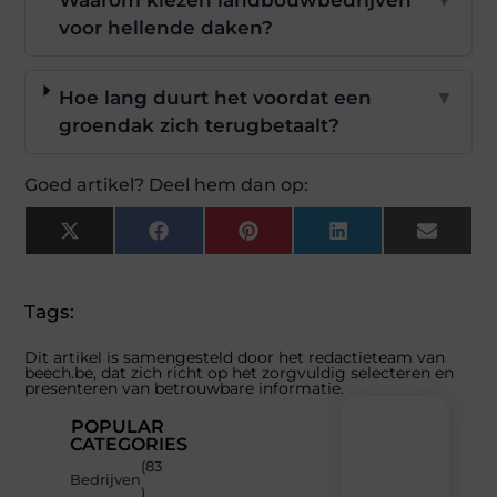
Waarom kiezen landbouwbedrijven
▼
voor hellende daken?
Hoe lang duurt het voordat een
▼
groendak zich terugbetaalt?
Goed artikel? Deel hem dan op:
X
Facebook
Pinterest
LinkedIn
Email
(Twitter)
Tags:
Dit artikel is samengesteld door het redactieteam van
beech.be, dat zich richt op het zorgvuldig selecteren en
presenteren van betrouwbare informatie.
POPULAR
CATEGORIES
(83
Recente
Bedrijven
)
berichten