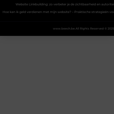
Website Linkbuilding: zo verbeter je de zichtbaarheid en autoriteit
Hoe kan ik geld verdienen met mijn website? – Praktische strategieën v
www.beech.be.
All Rights Reserved © 2025