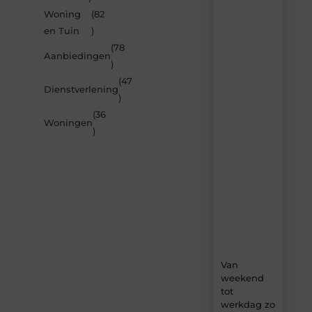
Woning
(82
Laat
en Tuin
)
je
inspireren
(78
Aanbiedingen
door
)
de
(47
nieuwste
Dienstverlening
artikelen
)
van
(36
Beech.be
Woningen
)
–
dagelijks
verse
content,
boordevol
ideeën,
tips
en
inzichten.
Van
weekend
tot
werkdag zo