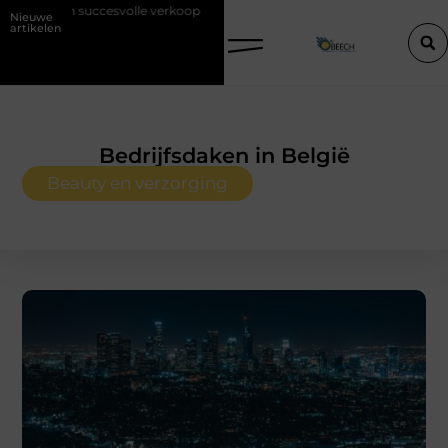
svolle verkoop
Goed onderhoud loont altijd bij de aankoop van een s
Nieuwe
artikelen
Bedrijfsdaken in België
Beauty en verzorging