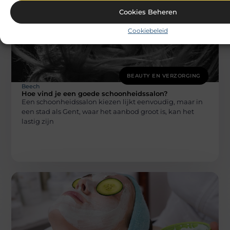
Cookies Beheren
Cookiebeleid
BEAUTY EN VERZORGING
Beech
Hoe vind je een goede schoonheidssalon?
Een schoonheidssalon kiezen lijkt eenvoudig, maar in
een stad als Gent, waar het aanbod groot is, kan het
lastig zijn