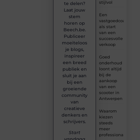
stijlvol
te delen?
Laat jouw
Een
stem
vastgoedcoach
horen op
als start
Beech.be.
van een
Publiceer
succesvolle
moeiteloos
verkoop
je blogs,
inspireer
Goed
een breed
onderhoud
loont altijd
publiek en
bij de
sluit je aan
aankoop
bij een
van een
groeiende
scooter in
community
Antwerpen
van
creatieve
Waarom
denkers en
kiezen
schrijvers.
steeds
meer
Start
professionals
vandaag