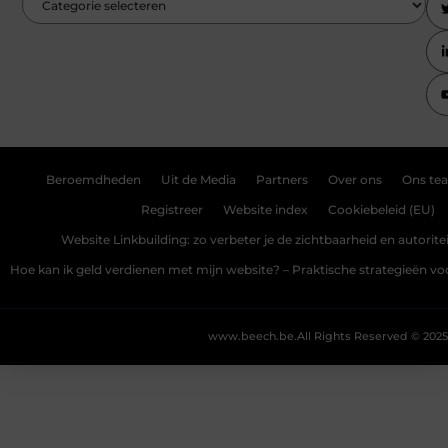
Beroemdheden
Uit de Media
Partners
Over ons
Ons te
Registreer
Website index
Cookiebeleid (EU)
Website Linkbuilding: zo verbeter je de zichtbaarheid en autoriteit
Hoe kan ik geld verdienen met mijn website? – Praktische strategieën v
www.beech.be.
All Rights Reserved © 2025