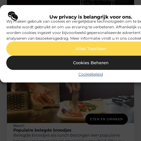
Uw privacy is belangrijk voor ons.
Wij maken gebruik van cookies en vergelijkbare technologieën om te b
ETEN EN DRINKEN
website wordt gebruikt en om uw ervaring te verbeteren. Afhankelijk 
Beech
Let op algen in jouw koffiemachine
worden cookies ingezet voor bijvoorbeeld gepersonaliseerde advertent
Hoe komen algen terecht in een koffiemachine?
analyseren van bezoekersgedrag. Meer informatie vindt u in ons cookie
Algen zijn overal om ons heen en gedijen vooral in
Alles Toestaan
vochtige, lichte
Cookies Beheren
Cookiebeleid
ETEN EN DRINKEN
Beech
Populaire belegde broodjes
Belegde broodjes als lunch bezorgen een populaire
keuze voor een snelle en smakelijke maaltijd. Of je nu