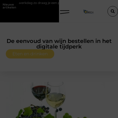
draag je een polo stijlvol
Een vastgoedcoach als start van een succe
Nieuwe
artikelen
De eenvoud van wijn bestellen in het
digitale tijdperk
Eten en drinken