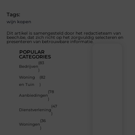
Tags:
wijn kopen
Dit artikel is samengesteld door het redactieteam van
beech.be, dat zich richt op het zorgvuldig selecteren en
presenteren van betrouwbare informatie.
POPULAR
CATEGORIES
(83
Recente
Bedrijven
)
berichten
Woning
(82
Laat
en Tuin
)
je
inspireren
(78
Aanbiedingen
door
)
de
(47
nieuwste
Dienstverlening
artikelen
)
van
(36
Beech.be
Woningen
)
–
dagelijks