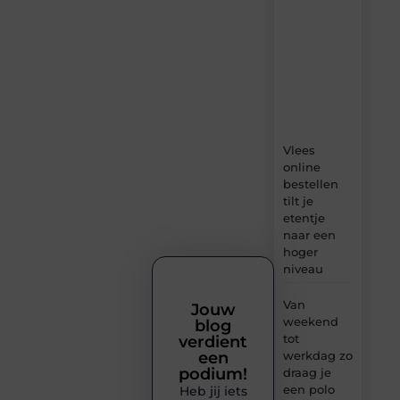
verse
content,
boordevol
ideeën,
tips
en
inzichten.
Vlees
online
bestellen
tilt je
etentje
naar een
hoger
niveau
Van
Jouw
weekend
blog
tot
verdient
werkdag zo
een
podium!
draag je
een polo
Heb jij iets