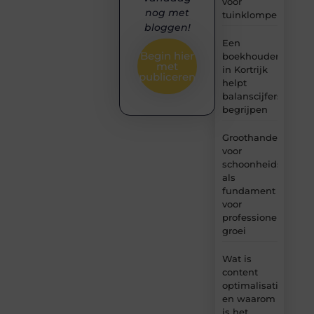
voor
nog met
tuinklompen?
bloggen!
Een
Begin hier
boekhouder
met
in Kortrijk
publiceren
helpt
balanscijfers
begrijpen
Groothandel
voor
schoonheidsproduc
als
fundament
voor
professionele
groei
Wat is
content
optimalisatie
en waarom
is het