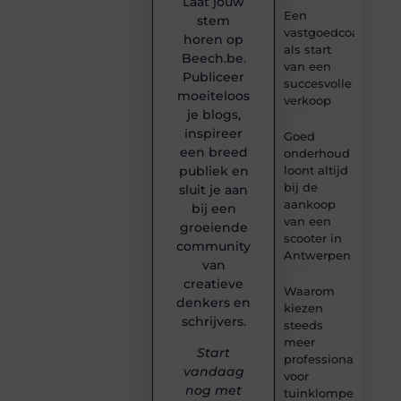
Laat jouw
Een
stem
vastgoedcoach
horen op
als start
Beech.be.
van een
Publiceer
succesvolle
moeiteloos
verkoop
je blogs,
inspireer
Goed
een breed
onderhoud
loont altijd
publiek en
bij de
sluit je aan
aankoop
bij een
van een
groeiende
scooter in
community
Antwerpen
van
creatieve
Waarom
denkers en
kiezen
schrijvers.
steeds
meer
Start
professionals
vandaag
voor
nog met
tuinklompen?