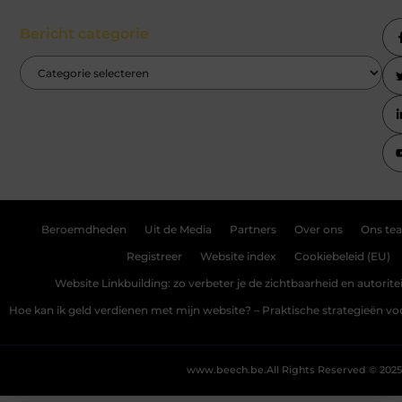
Bericht categorie
Beroemdheden
Uit de Media
Partners
Over ons
Ons te
Registreer
Website index
Cookiebeleid (EU)
Website Linkbuilding: zo verbeter je de zichtbaarheid en autoriteit
Hoe kan ik geld verdienen met mijn website? – Praktische strategieën v
www.beech.be.
All Rights Reserved © 2025