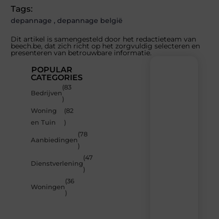
Tags:
depannage
,
depannage belgië
Dit artikel is samengesteld door het redactieteam van
beech.be, dat zich richt op het zorgvuldig selecteren en
presenteren van betrouwbare informatie.
POPULAR
CATEGORIES
(83
Recente
Bedrijven
)
berichten
Woning
(82
Laat
en Tuin
)
je
inspireren
(78
Aanbiedingen
door
)
de
(47
nieuwste
Dienstverlening
artikelen
)
van
(36
Beech.be
Woningen
)
–
dagelijks
verse