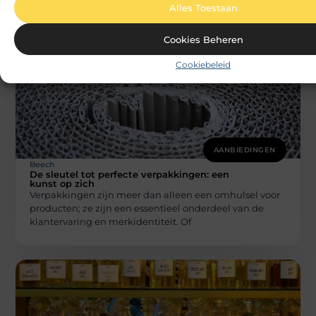
kantoor, of ergens anders, het gevoel van veiligheid
Alles Toestaan
geeft rust en
Cookies Beheren
Cookiebeleid
AANBIEDINGEN
Beech
De sleutel tot perfecte verpakkingen: een
kunst op zich
Verpakkingen zijn meer dan alleen een omhulsel voor
producten; ze zijn een essentieel onderdeel van de
klantervaring en merkidentiteit. Of