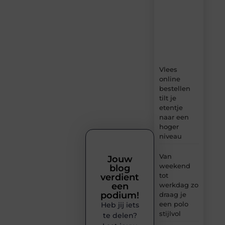
content,
boordevol
ideeën,
tips
en
inzichten.
Vlees
online
bestellen
tilt je
etentje
naar een
hoger
niveau
Van
Jouw
weekend
blog
tot
verdient
werkdag zo
een
podium!
draag je
een polo
Heb jij iets
stijlvol
te delen?