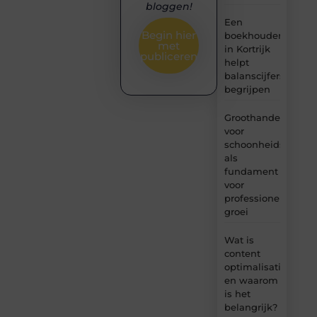
bloggen!
Een
Begin hier
boekhouder
met
in Kortrijk
publiceren
helpt
balanscijfers
begrijpen
Groothandel
voor
schoonheidsproduc
als
fundament
voor
professionele
groei
Wat is
content
optimalisatie
en waarom
is het
belangrijk?