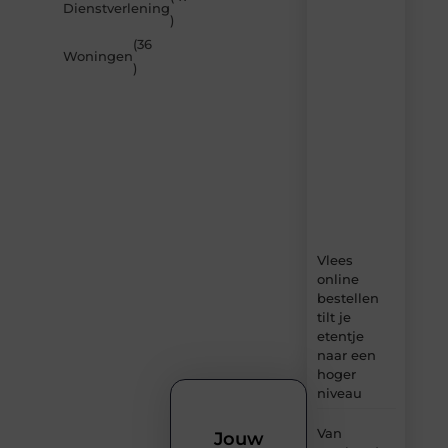
Dienstverlening
artikelen
)
van
(36
Beech.be
Woningen
)
–
dagelijks
verse
content,
boordevol
ideeën,
tips
en
inzichten.
Vlees
online
bestellen
tilt je
etentje
naar een
hoger
niveau
Van
Jouw