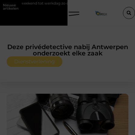
werkdag zo draag je een polo stijlvol
Een vastgoedcoach als start va
Nieuwe
artikelen
Deze privédetective nabij Antwerpen
onderzoekt elke zaak
Dienstverlening