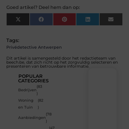
Goed artikel? Deel hem dan op:
X
Facebook
Pinterest
LinkedIn
Email
(Twitter)
Tags:
Privédetective Antwerpen
Dit artikel is samengesteld door het redactieteam van
beech.be, dat zich richt op het zorgvuldig selecteren en
presenteren van betrouwbare informatie.
POPULAR
CATEGORIES
(83
Recente
Bedrijven
)
berichten
Woning
(82
Laat
en Tuin
)
je
inspireren
(78
Aanbiedingen
door
)
de
(47
nieuwste