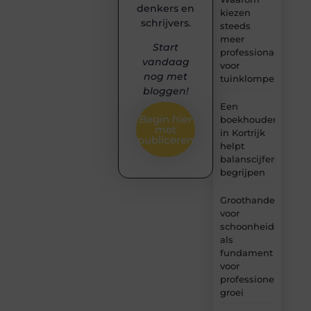
denkers en
kiezen
schrijvers.
steeds
meer
Start
professionals
vandaag
voor
nog met
tuinklompen?
bloggen!
Een
Begin hier
boekhouder
met
in Kortrijk
publiceren
helpt
balanscijfers
begrijpen
Groothandel
voor
schoonheidsproduc
als
fundament
voor
professionele
groei