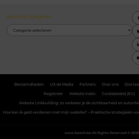
Bericht categorie
Beroemdheden
Uit de Media
Partners
Over ons
Ons te
Registreer
Website index
Cookiebeleid (EU)
Website Linkbuilding: zo verbeter je de zichtbaarheid en autoriteit
Hoe kan ik geld verdienen met mijn website? – Praktische strategieën v
www.beech.be.
All Rights Reserved © 2025