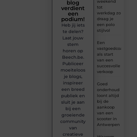
weekend
blog
tot
verdient
werkdag zo
een
podium!
draag je
een polo
Heb jij iets
stijlvol
te delen?
Laat jouw
Een
stem
vastgoedcoach
horen op
als start
Beech.be.
van een
Publiceer
succesvolle
moeiteloos
verkoop
je blogs,
inspireer
Goed
een breed
onderhoud
loont altijd
publiek en
bij de
sluit je aan
aankoop
bij een
van een
groeiende
scooter in
community
Antwerpen
van
creatieve
Waarom