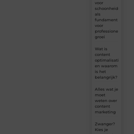
voor
schoonheidsproduc
als
fundament
voor
professionele
groei
Wat is
content
optimalisatie
en waarom
is het
belangrijk?
Alles wat je
moet
weten over
content
marketing
Zwanger?
Kies je