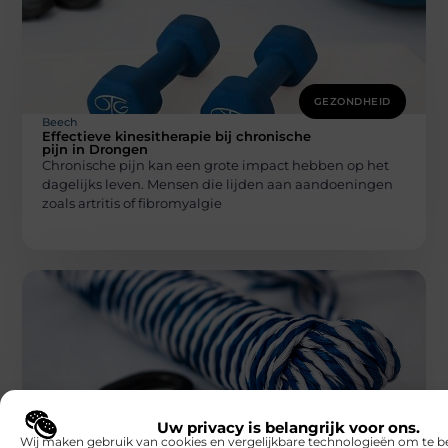
GEZONDHEID
Beech
Effectieve kinesitherapie bij chronische
pijn in Drongen
Chronische pijn kan een grote impact hebben op het
dagelijks leven. Mensen die lijden aan aandoeningen
zoals artritis of fibromyalgie
GEZONDHEID
Uw privacy is belangrijk voor ons.
Beech
Wij maken gebruik van cookies en vergelijkbare technologieën om te b
Uw apotheek in Lier: innovatieve