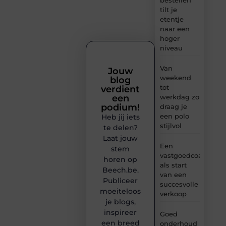
tilt je
etentje
naar een
hoger
niveau
Van
Jouw
weekend
blog
tot
verdient
werkdag zo
een
podium!
draag je
een polo
Heb jij iets
stijlvol
te delen?
Laat jouw
Een
stem
vastgoedcoach
horen op
als start
Beech.be.
van een
Publiceer
succesvolle
moeiteloos
verkoop
je blogs,
inspireer
Goed
een breed
onderhoud