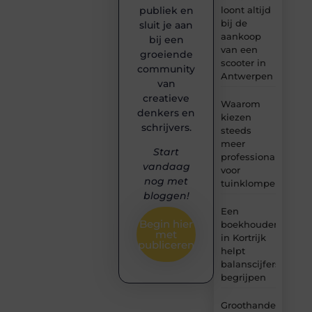
loont altijd
publiek en
bij de
sluit je aan
aankoop
bij een
van een
groeiende
scooter in
community
Antwerpen
van
creatieve
Waarom
denkers en
kiezen
schrijvers.
steeds
meer
Start
professionals
vandaag
voor
nog met
tuinklompen?
bloggen!
Een
Begin hier
boekhouder
met
in Kortrijk
publiceren
helpt
balanscijfers
begrijpen
Groothandel