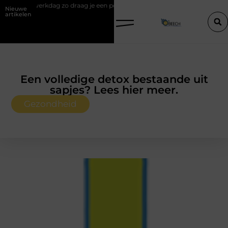
 draag je een polo stijlvol
Een vastgoedcoach als start van een suc
Nieuwe
artikelen
Een volledige detox bestaande uit
sapjes? Lees hier meer.
Gezondheid