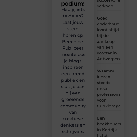
podium!
verkoop
Heb jij iets
te delen?
Goed
Laat jouw
onderhoud
stem
loont altijd
horen op
bij de
Beech.be.
aankoop
van een
Publiceer
scooter in
moeiteloos
Antwerpen
je blogs,
inspireer
Waarom
een breed
kiezen
publiek en
steeds
sluit je aan
meer
bij een
professionals
groeiende
voor
community
tuinklompen?
van
Een
creatieve
boekhouder
denkers en
in Kortrijk
schrijvers.
helpt