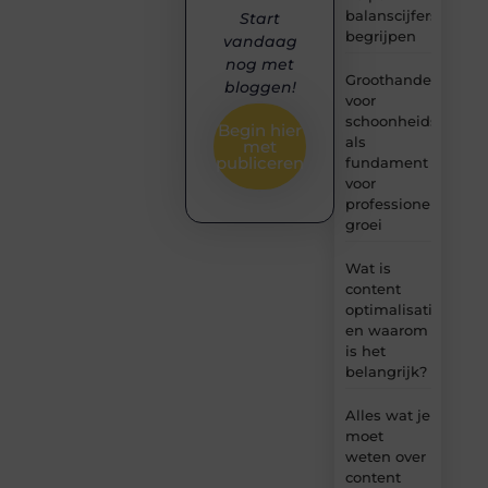
balanscijfers
Start
begrijpen
vandaag
nog met
Groothandel
bloggen!
voor
schoonheidsproduc
Begin hier
als
met
publiceren
fundament
voor
professionele
groei
Wat is
content
optimalisatie
en waarom
is het
belangrijk?
Alles wat je
moet
weten over
content