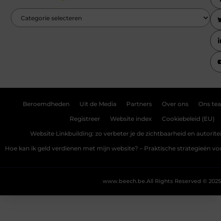
Beroemdheden
Uit de Media
Partners
Over ons
Ons te
Registreer
Website index
Cookiebeleid (EU)
Website Linkbuilding: zo verbeter je de zichtbaarheid en autoriteit
Hoe kan ik geld verdienen met mijn website? – Praktische strategieën v
www.beech.be.
All Rights Reserved © 2025