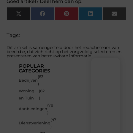
Goed artikel? Deel hem dan op:
X
Facebook
Pinterest
LinkedIn
Email
(Twitter)
Tags:
Dit artikel is samengesteld door het redactieteam van
beech.be, dat zich richt op het zorgvuldig selecteren en
presenteren van betrouwbare informatie.
POPULAR
CATEGORIES
(83
Recente
Bedrijven
)
berichten
Woning
(82
Laat
en Tuin
)
je
inspireren
(78
Aanbiedingen
door
)
de
(47
nieuwste
Dienstverlening
artikelen
)
van