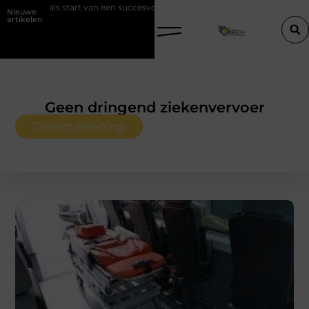
n een succesvolle verkoop
Goed onderhoud loont altijd bij de aanko
Nieuwe
artikelen
Geen dringend ziekenvervoer
Dienstverlening