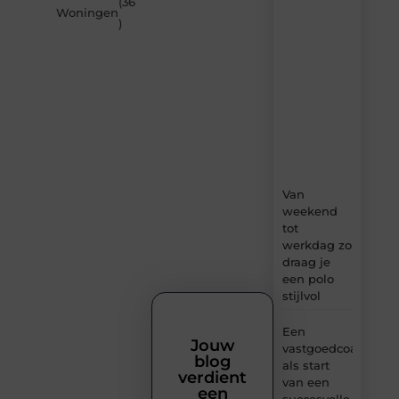
(36
Beech.be
Woningen
)
–
dagelijks
verse
content,
boordevol
ideeën,
tips
en
inzichten.
Van
weekend
tot
werkdag zo
draag je
een polo
stijlvol
Een
Jouw
vastgoedcoach
blog
als start
verdient
van een
een
succesvolle