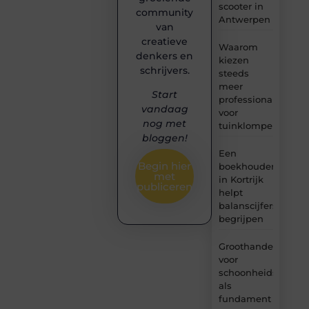
scooter in
community
Antwerpen
van
creatieve
Waarom
denkers en
kiezen
schrijvers.
steeds
meer
Start
professionals
vandaag
voor
nog met
tuinklompen?
bloggen!
Een
Begin hier
boekhouder
met
in Kortrijk
publiceren
helpt
balanscijfers
begrijpen
Groothandel
voor
schoonheidsproduc
als
fundament