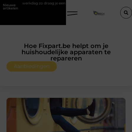
raag je een polo stijlvol
Een vastgoedcoach als start van een succe
Nieuwe
artikelen
Hoe Fixpart.be helpt om je
huishoudelijke apparaten te
repareren
Aanbiedingen