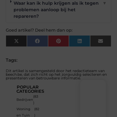
Waar kan ik hulp krijgen als ik tegen
▼
problemen aanloop bij het
repareren?
Goed artikel? Deel hem dan op:
X
Facebook
Pinterest
LinkedIn
Email
(Twitter)
Tags:
Dit artikel is samengesteld door het redactieteam van
beech.be, dat zich richt op het zorgvuldig selecteren en
presenteren van betrouwbare informatie.
POPULAR
CATEGORIES
(83
Recente
Bedrijven
)
berichten
Woning
(82
Laat
en Tuin
)
je