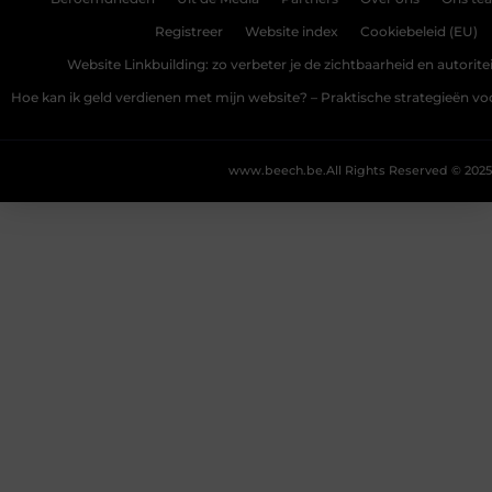
Registreer
Website index
Cookiebeleid (EU)
Website Linkbuilding: zo verbeter je de zichtbaarheid en autoriteit
Hoe kan ik geld verdienen met mijn website? – Praktische strategieën v
www.beech.be.
All Rights Reserved © 2025