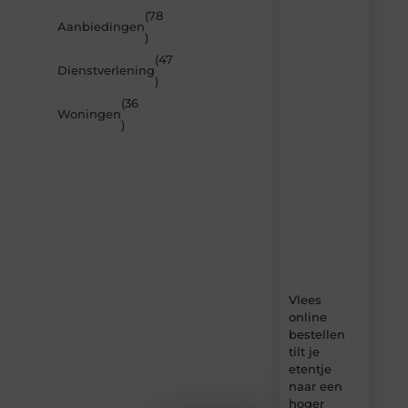
inspireren
(78
Aanbiedingen
door
)
de
(47
nieuwste
Dienstverlening
artikelen
)
van
(36
Beech.be
Woningen
)
–
dagelijks
verse
content,
boordevol
ideeën,
tips
en
inzichten.
Vlees
online
bestellen
tilt je
etentje
naar een
hoger