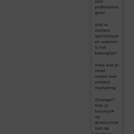
voor
professionele
groei
Wat is
content
optimalisatie
en waarom
is het
belangrijk?
Alles wat je
moet
weten over
content
marketing
Zwanger?
Kies je
trouwjurk
op
groeiruimte,
niet op
maat nu