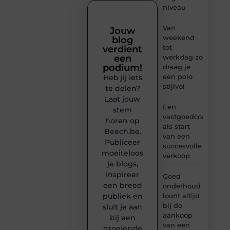
niveau
Van
Jouw
weekend
blog
tot
verdient
werkdag zo
een
podium!
draag je
een polo
Heb jij iets
stijlvol
te delen?
Laat jouw
Een
stem
vastgoedcoach
horen op
als start
Beech.be.
van een
Publiceer
succesvolle
moeiteloos
verkoop
je blogs,
inspireer
Goed
een breed
onderhoud
loont altijd
publiek en
bij de
sluit je aan
aankoop
bij een
van een
groeiende