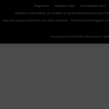
Registreer
Website index
Cookiebeleid (EU)
Website Linkbuilding: zo verbeter je de zichtbaarheid en autoriteit
Hoe kan ik geld verdienen met mijn website? – Praktische strategieën v
www.beech.be.
All Rights Reserved © 2025