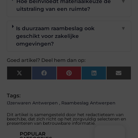
Hoe beïnvloedt materiaalkeuze de
▼
uitstraling van een ruimte?
Is duurzaam raambeslag ook
▼
geschikt voor zakelijke
omgevingen?
Goed artikel? Deel hem dan op:
X
Facebook
Pinterest
LinkedIn
Email
(Twitter)
Tags:
IJzerwaren Antwerpen
,
Raambeslag Antwerpen
Dit artikel is samengesteld door het redactieteam van
beech.be, dat zich richt op het zorgvuldig selecteren en
presenteren van betrouwbare informatie.
POPULAR