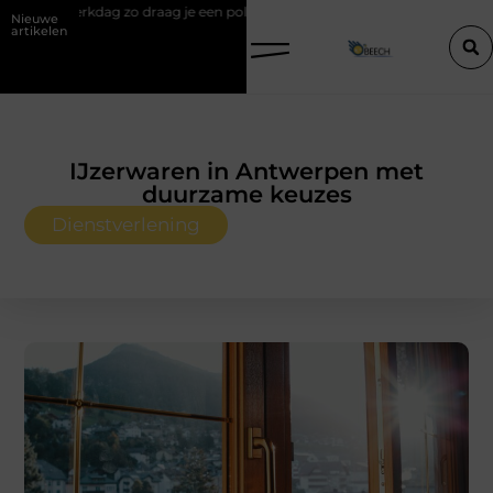
ag je een polo stijlvol
Een vastgoedcoach als start van een succesvo
Nieuwe
artikelen
IJzerwaren in Antwerpen met
duurzame keuzes
Dienstverlening