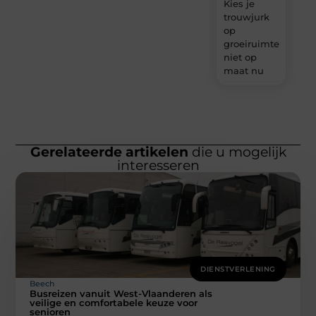
Kies je
trouwjurk
op
groeiruimte,
niet op
maat nu
Gerelateerde artikelen
die u mogelijk
interesseren
DIENSTVERLENING
Beech
Busreizen vanuit West-Vlaanderen als
veilige en comfortabele keuze voor
senioren