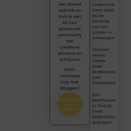
een breed
onderhoud
loont altijd
publiek en
bij de
sluit je aan
aankoop
bij een
van een
groeiende
scooter in
community
Antwerpen
van
creatieve
Waarom
denkers en
kiezen
schrijvers.
steeds
meer
Start
professionals
vandaag
voor
nog met
tuinklompen?
bloggen!
Een
Begin hier
boekhouder
met
in Kortrijk
publiceren
helpt
balanscijfers
begrijpen