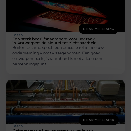
DIENSTVERLENING
Beech
Een sterk bedrijfsnaambord voor uw zaak
in Antwerpen: de sleutel tot zichtbaarheid
Buitenreclame speelt een cruciale rol in hoe uw
onderneming wordt waargenomen. Een goed
ontworpen bedrijfsnaambord is niet alleen een
herkenningspunt
DIENSTVERLENING
Beech
Dakwerken na hevige weersinvloeden in