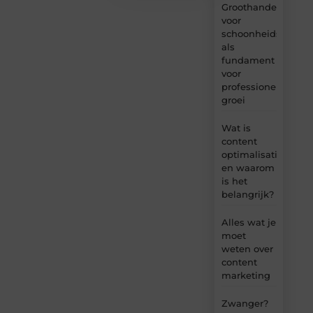
Groothandel
voor
schoonheidsproduc
als
fundament
voor
professionele
groei
Wat is
content
optimalisatie
en waarom
is het
belangrijk?
Alles wat je
moet
weten over
content
marketing
Zwanger?