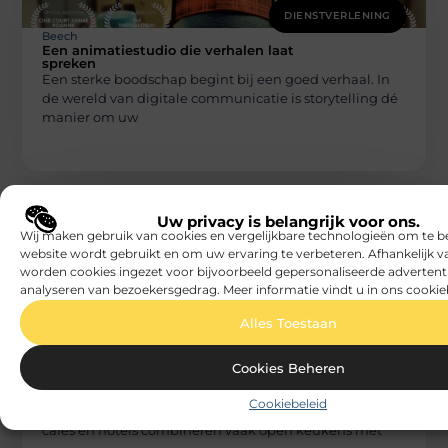
DIENSTVERLENING
Beech
Een animatiestudio die verhalen laat
spreken
Een sterke boodschap begint bij een goed verhaal. In
de wereld van digitale communicatie is storytelling dé
manier om uw
Uw privacy is belangrijk voor ons.
Wij maken gebruik van cookies en vergelijkbare technologieën om te b
website wordt gebruikt en om uw ervaring te verbeteren. Afhankelijk 
worden cookies ingezet voor bijvoorbeeld gepersonaliseerde advertent
analyseren van bezoekersgedrag. Meer informatie vindt u in ons cookie
Alles Toestaan
DIENSTVERLENING
Beech
Brandveiligheid in Antwerpen voor
Cookies Beheren
horecazaken
Brandveiligheid in Antwerpen krijgt binnen de
Cookiebeleid
horecasector een heel eigen dimensie. Restaurants,
cafés en hotels combineren vaak open keukens met