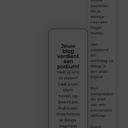
online
bestellen
tilt je
etentje
naar een
hoger
niveau
Van
Jouw
weekend
blog
tot
verdient
werkdag zo
een
podium!
draag je
een polo
Heb jij iets
stijlvol
te delen?
Laat jouw
Een
stem
vastgoedcoach
horen op
als start
Beech.be.
van een
Publiceer
succesvolle
moeiteloos
verkoop
je blogs,
inspireer
Goed