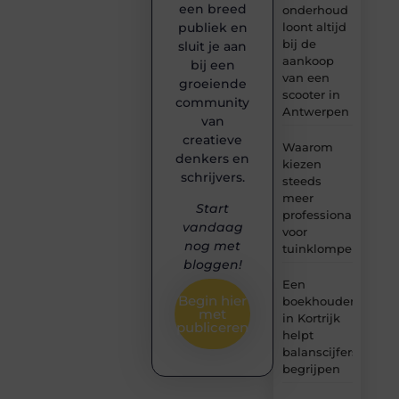
een breed
onderhoud
loont altijd
publiek en
bij de
sluit je aan
aankoop
bij een
van een
groeiende
scooter in
community
Antwerpen
van
creatieve
Waarom
denkers en
kiezen
schrijvers.
steeds
meer
Start
professionals
vandaag
voor
nog met
tuinklompen?
bloggen!
Een
Begin hier
boekhouder
met
in Kortrijk
publiceren
helpt
balanscijfers
begrijpen