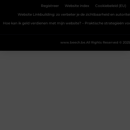
Registreer
Website index
Cookiebeleid (EU)
Website Linkbuilding: zo verbeter je de zichtbaarheid en autoriteit
Hoe kan ik geld verdienen met mijn website? – Praktische strategieën v
www.beech.be.
All Rights Reserved © 2025