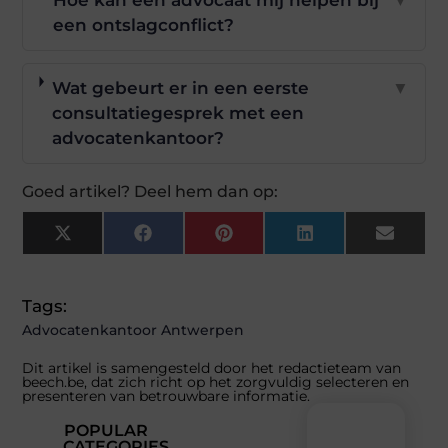
Hoe kan een advocaat mij helpen bij
▼
een ontslagconflict?
Wat gebeurt er in een eerste
▼
consultatiegesprek met een
advocatenkantoor?
Goed artikel? Deel hem dan op:
X
Facebook
Pinterest
LinkedIn
Email
(Twitter)
Tags:
Advocatenkantoor Antwerpen
Dit artikel is samengesteld door het redactieteam van
beech.be, dat zich richt op het zorgvuldig selecteren en
presenteren van betrouwbare informatie.
POPULAR
CATEGORIES