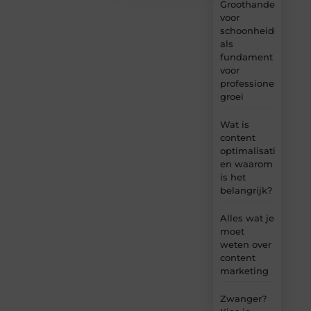
Groothandel
voor
schoonheidsproduc
als
fundament
voor
professionele
groei
Wat is
content
optimalisatie
en waarom
is het
belangrijk?
Alles wat je
moet
weten over
content
marketing
Zwanger?