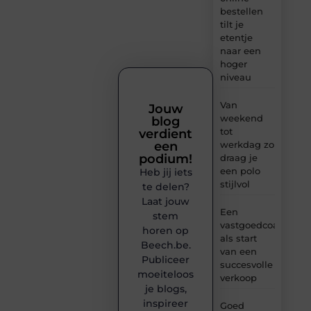
bestellen
tilt je
etentje
naar een
hoger
niveau
Van
Jouw
weekend
blog
tot
verdient
werkdag zo
een
podium!
draag je
een polo
Heb jij iets
stijlvol
te delen?
Laat jouw
Een
stem
vastgoedcoach
horen op
als start
Beech.be.
van een
Publiceer
succesvolle
moeiteloos
verkoop
je blogs,
inspireer
Goed