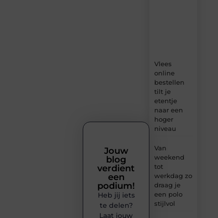
boordevol
ideeën,
tips
en
inzichten.
Vlees
online
bestellen
tilt je
etentje
naar een
hoger
niveau
Van
Jouw
weekend
blog
tot
verdient
werkdag zo
een
podium!
draag je
een polo
Heb jij iets
stijlvol
te delen?
Laat jouw