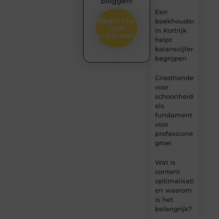
bloggen!
Een
Begin hier
boekhouder
met
in Kortrijk
publiceren
helpt
balanscijfers
begrijpen
Groothandel
voor
schoonheidsproduc
als
fundament
voor
professionele
groei
Wat is
content
optimalisatie
en waarom
is het
belangrijk?