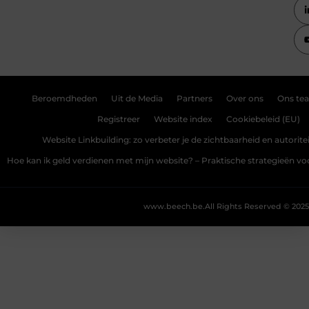
Beroemdheden
Uit de Media
Partners
Over ons
Ons te
Registreer
Website index
Cookiebeleid (EU)
Website Linkbuilding: zo verbeter je de zichtbaarheid en autoriteit
Hoe kan ik geld verdienen met mijn website? – Praktische strategieën v
www.beech.be.
All Rights Reserved © 2025