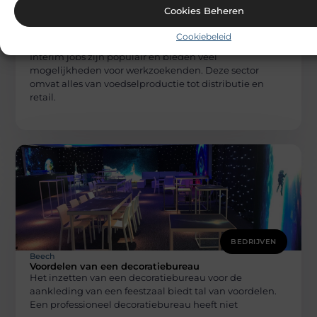
Cookies Beheren
BEDRIJVEN
Beech
Cookiebeleid
Waar je food jobs kunt vinden
Interim jobs zijn populair en bieden veel
mogelijkheden voor werkzoekenden. Deze sector
omvat alles van voedselproductie tot distributie en
retail.
BEDRIJVEN
Beech
Voordelen van een decoratiebureau
Het inzetten van een decoratiebureau voor de
aankleding van een feestzaal biedt tal van voordelen.
Een professioneel decoratiebureau heeft niet