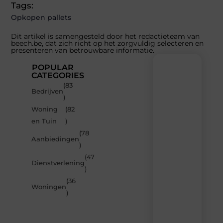
Tags:
Opkopen pallets
Dit artikel is samengesteld door het redactieteam van
beech.be, dat zich richt op het zorgvuldig selecteren en
presenteren van betrouwbare informatie.
POPULAR
CATEGORIES
(83
Recente
Bedrijven
)
berichten
Woning
(82
Laat
en Tuin
)
je
inspireren
(78
Aanbiedingen
door
)
de
(47
nieuwste
Dienstverlening
artikelen
)
van
(36
Beech.be
Woningen
)
–
dagelijks
verse
content,