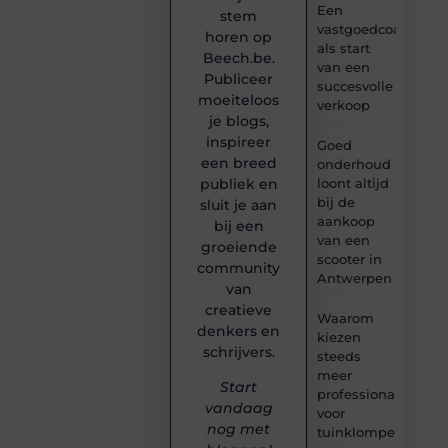
Een
stem
vastgoedcoach
horen op
als start
Beech.be.
van een
Publiceer
succesvolle
moeiteloos
verkoop
je blogs,
inspireer
Goed
een breed
onderhoud
loont altijd
publiek en
bij de
sluit je aan
aankoop
bij een
van een
groeiende
scooter in
community
Antwerpen
van
creatieve
Waarom
denkers en
kiezen
schrijvers.
steeds
meer
Start
professionals
vandaag
voor
nog met
tuinklompen?