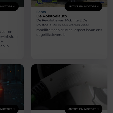
N MOTOREN
AUTO'S EN MOTOREN
Beech
De Rolstoelauto
De Revolutie van Mobiliteit: De
Rolstoelauto In een wereld waar
mobiliteit een cruciaal aspect is van ons
stil, en
dagelijks leven, is
rwinkels in
te
en in
N MOTOREN
AUTO'S EN MOTOREN