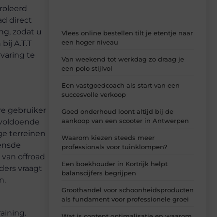
roleerd
d direct
ng, zodat u
Vlees online bestellen tilt je etentje naar
een hoger niveau
bij A.T.T
varing te
Van weekend tot werkdag zo draag je
een polo stijlvol
Een vastgoedcoach als start van een
succesvolle verkoop
re gebruiker
Goed onderhoud loont altijd bij de
aankoop van een scooter in Antwerpen
 voldoende
ge terreinen
Waarom kiezen steeds meer
rensde
professionals voor tuinklompen?
 van offroad
Een boekhouder in Kortrijk helpt
ders vraagt
balanscijfers begrijpen
n.
Groothandel voor schoonheidsproducten
als fundament voor professionele groei
aining.
Wat is content optimalisatie en waarom