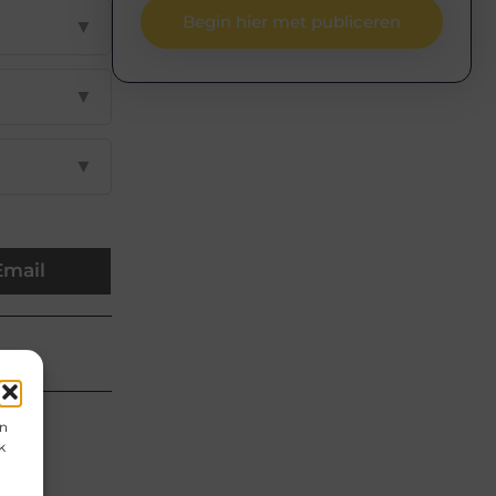
Begin hier met publiceren
▼
▼
▼
Email
an
en
k