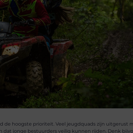
d de hoogste prioriteit. Veel jeugdquads zijn uitgerust 
en dat jonge bestuurders veilig kunnen rijden. Denk bijv