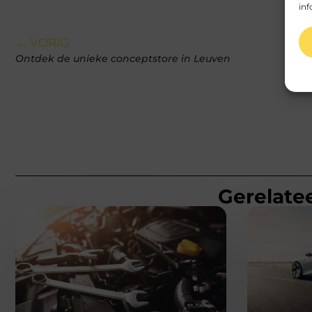
inf
← VORIG
Ontdek de unieke conceptstore in Leuven
Gerelatee