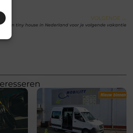
VOLGENDE →
n een tiny house in Nederland voor je volgende vakantie
teresseren