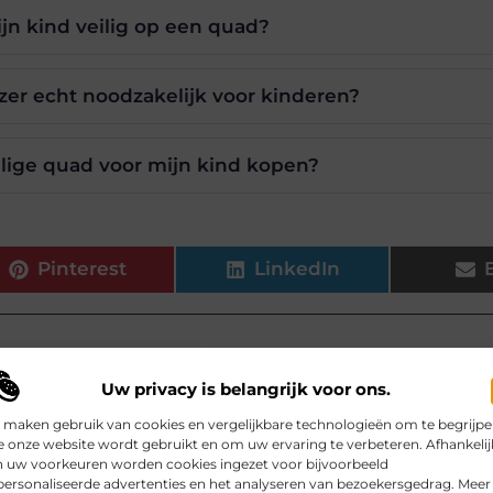
ijn kind veilig op een quad?
zer echt noodzakelijk voor kinderen?
ilige quad voor mijn kind kopen?
Pinterest
LinkedIn
Uw privacy is belangrijk voor ons.
be, dat zich richt op het zorgvuldig selecteren en presenteren v
 maken gebruik van cookies en vergelijkbare technologieën om te begrijp
 onze website wordt gebruikt en om uw ervaring te verbeteren. Afhankelij
n uw voorkeuren worden cookies ingezet voor bijvoorbeeld
ersonaliseerde advertenties en het analyseren van bezoekersgedrag. Meer