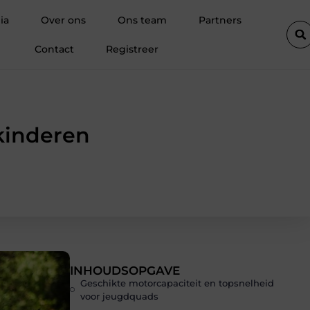
d loont altijd bij de aankoop van een scooter in Antwerpen
Wa
ia
Over ons
Ons team
Partners
Contact
Registreer
kinderen
INHOUDSOPGAVE
Geschikte motorcapaciteit en topsnelheid
voor jeugdquads