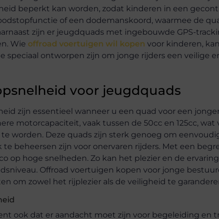
eid beperkt kan worden, zodat kinderen in een gecont
noodstopfunctie of een dodemanskoord, waarmee de qua
 Daarnaast zijn er jeugdquads met ingebouwde GPS-tracki
den. Wie
offroad voertuigen wil kopen
voor kinderen, kan 
speciaal ontworpen zijn om jonge rijders een veilige er
topsnelheid voor jeugdquads
heid zijn essentieel wanneer u een quad voor een jonge
re motorcapaciteit, vaak tussen de 50cc en 125cc, wat
ijk te worden. Deze quads zijn sterk genoeg om eenvoudi
k te beheersen zijn voor onervaren rijders. Met een beg
co op hoge snelheden. Zo kan het plezier en de ervaring
sniveau. Offroad voertuigen kopen voor jonge bestuur
 om zowel het rijplezier als de veiligheid te garandere
heid
t ook dat er aandacht moet zijn voor begeleiding en tr