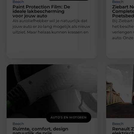
Beech
Beech
Paint Protection Film: De
Ziebart N
ideale lakbescherming
Complete
voor jouw auto
Poetsbedr
Als autoliefhebber wil je natuurlijk dat
Bij Ziebart
jouw auto er zo lang mogelijk als nieuw
het besche
uitziet. Maar helaas kunnen krassen en
verlengen 
auto. Onze 
AUTO'S EN MOTOREN
Beech
Beech
Ruimte, comfort, design
Renault Z
natuurlijk de prijs
elektrisc