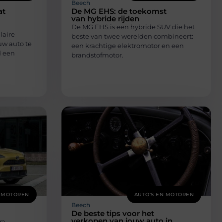
Beech
at
De MG EHS: de toekomst
van hybride rijden
De MG EHS is een hybride SUV die het
laire
beste van twee werelden combineert:
uw auto te
een krachtige elektromotor en een
d een
brandstofmotor.
N MOTOREN
AUTO'S EN MOTOREN
Beech
De beste tips voor het
verkopen van jouw auto in
ra