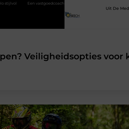
tgoedcoach als start van een succesvolle verkoop
Goed onderhou
Uit De Med
pen? Veiligheidsopties voor 