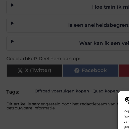
Hoe train ik m
Is een snelheidsbegren
Waar kan ik een ve
Goed artikel? Deel hem dan op:
X (Twitter)
Facebook
Offroad voertuigen kopen
,
Quad kopen
Tags:
Dit artikel is samengesteld door het redactieteam van beech.
betrouwbare informatie.
Wij
hoe
va
gep