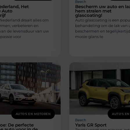
Beech
ederland, Het
Bescherm uw auto en la
 Auto
hem stralen met
ijf
glascoating!
 Nederland draait alles om
Auto glascoating is een popu
rmen, verbeteren en
behandeling om de lak van 
van de levensduur van uw
beschermen en tegelijkertij
passie voor
mooie glans te
AUTO'S EN MOTOREN
AUTO'S E
Beech
oe: De perfecte
Yaris GR Sport
he auto voor in de
Toyota voegt een nieuwe, ext