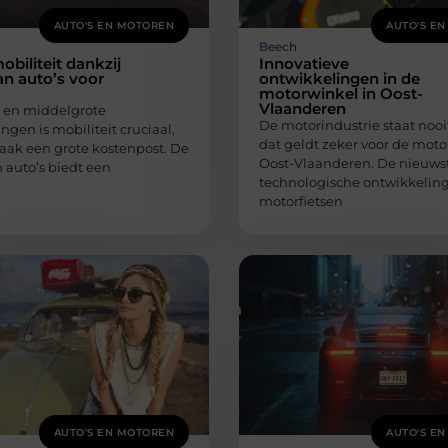
AUTO'S EN MOTOREN
AUTO'S E
Beech
biliteit dankzij
Innovatieve
an auto’s voor
ontwikkelingen in de
motorwinkel in Oost-
Vlaanderen
e en middelgrote
De motorindustrie staat nooit 
gen is mobiliteit cruciaal,
dat geldt zeker voor de moto
aak een grote kostenpost. De
Oost-Vlaanderen. De nieuws
 auto’s biedt een
technologische ontwikkeling
motorfietsen
AUTO'S EN MOTOREN
AUTO'S E