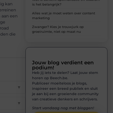
lig kan
is het belangrijk?
erreinen
Alles wat je moet weten over content
n aan een
marketing
ige
Zwanger? Kies je trouwjurk op
froad
groeiruimte, niet op maat nu
nden die
Jouw blog verdient een
podium!
Heb jij iets te delen? Laat jouw stem
horen op Beech.be.
Publiceer moeiteloos je blogs,
▼
inspireer een breed publiek en sluit
je aan bij een groeiende community
van creatieve denkers en schrijvers.
▼
Start vandaag nog met bloggen!