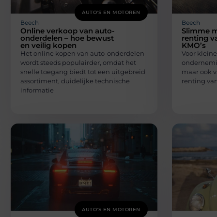
AUTO'S EN MOTOREN
Beech
Beech
Online verkoop van auto-
Slimme mo
onderdelen – hoe bewust
renting v
en veilig kopen
KMO’s
Het online kopen van auto-onderdelen
Voor klein
wordt steeds populairder, omdat het
ondernemin
snelle toegang biedt tot een uitgebreid
maar ook v
assortiment, duidelijke technische
renting van
informatie
AUTO'S EN MOTOREN