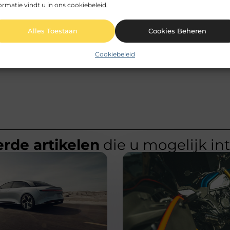
ormatie vindt u in ons cookiebeleid.
Alles Toestaan
Cookies Beheren
Ervaar de charme va
Cookiebeleid
rde artikelen
die u mogelijk in