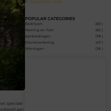
Veelgestelde vragen
POPULAR CATEGORIES
Bedrijven
(83 )
Woning en Tuin
(82 )
Aanbiedingen
(78 )
Dienstverlening
(47 )
Woningen
(36 )
Recente berichten
Laat je inspireren door de nieuwste
artikelen van Beech.be – dagelijks verse
content, boordevol ideeën, tips en
met speciale
inzichten.
oorbeeld aan