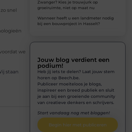
Zwanger? Kies je trouwjurk op
groeiruimte, niet op maat nu
 zo snel
Wanneer heeft u een landmeter nodig
bij een bouwproject in Hasselt?
nologieën
e voordat we
Jouw blog verdient een
podium!
Heb jij iets te delen? Laat jouw stem
ij staan
horen op Beech.be.
Publiceer moeiteloos je blogs,
inspireer een breed publiek en sluit
je aan bij een groeiende community
van creatieve denkers en schrijvers.
Start vandaag nog met bloggen!
Begin hier met publiceren