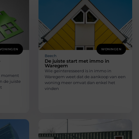
WONINGEN
WONINGEN
Beech
e
De juiste start met immo in
Waregem
Wie geïnteresseerd is in immo in
jk moment
Waregem weet dat de aankoop van een
n de juiste
woning meer omvat dan enkel het
t
vinden