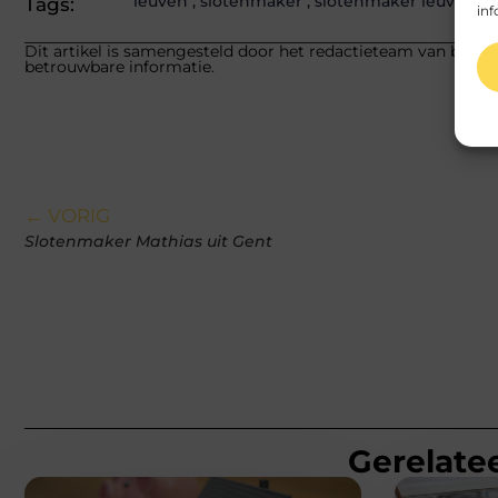
leuven
,
slotenmaker
,
slotenmaker leuven
Tags:
inf
Dit artikel is samengesteld door het redactieteam van beech.
betrouwbare informatie.
← VORIG
Slotenmaker Mathias uit Gent
Gerelatee