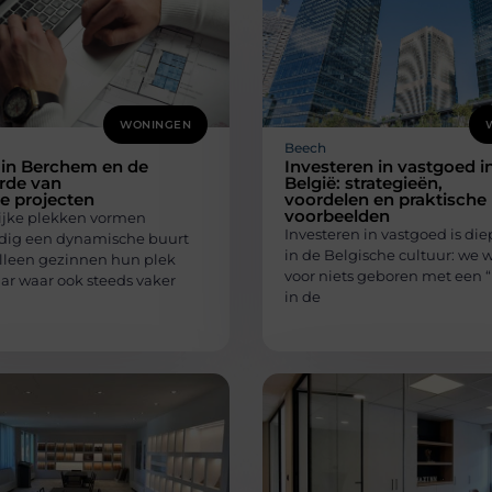
WONINGEN
Beech
 in Berchem en de
Investeren in vastgoed i
rde van
België: strategieën,
ve projecten
voordelen en praktische
voorbeelden
lijke plekken vormen
Investeren in vastgoed is di
dig een dynamische buurt
in de Belgische cultuur: we 
alleen gezinnen hun plek
voor niets geboren met een 
ar waar ook steeds vaker
in de