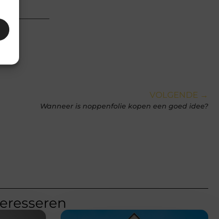
an
VOLGENDE →
Wanneer is noppenfolie kopen een goed idee?
teresseren