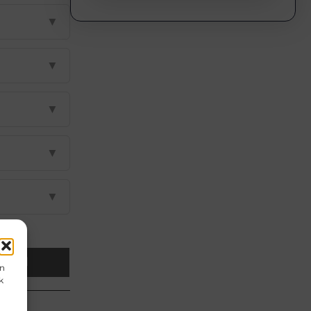
▼
▼
▼
▼
▼
Email
en
k