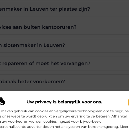
enmaker in Leuven ter plaatse zijn?
rvices aan buiten kantooruren?
n slotenmaker in Leuven?
ot repareren of moet het vervangen?
inbraak beter voorkomen?
Uw privacy is belangrijk voor ons.
Pinterest
LinkedIn
 maken gebruik van cookies en vergelijkbare technologieën om te begrijp
 onze website wordt gebruikt en om uw ervaring te verbeteren. Afhankelij
n uw voorkeuren worden cookies ingezet voor bijvoorbeeld
ersonaliseerde advertenties en het analyseren van bezoekersgedrag. Meer