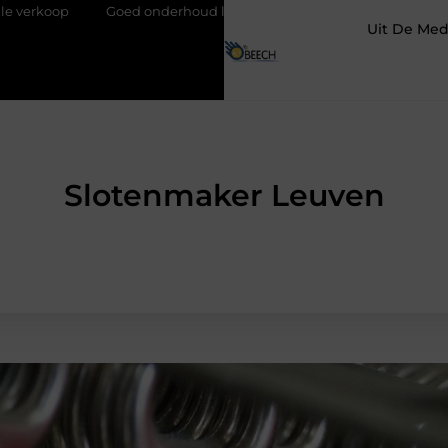
nderhoud loont altijd bij de aankoop van een scooter in Antwerpen
Uit De Med
Slotenmaker Leuven