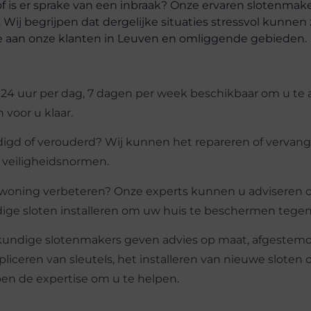
of is er sprake van een inbraak? Onze ervaren slotenmake
 Wij begrijpen dat dergelijke situaties stressvol kunnen z
e aan onze klanten in Leuven en omliggende gebieden.
24 uur per dag, 7 dagen per week beschikbaar om u te a
 voor u klaar.
digd of verouderd? Wij kunnen het repareren of vervan
 veiligheidsnormen.
 woning verbeteren? Onze experts kunnen u adviseren 
ge sloten installeren om uw huis te beschermen tegen 
skundige slotenmakers geven advies op maat, afgestem
iceren van sleutels, het installeren van nieuwe sloten o
en de expertise om u te helpen.