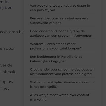
rs in
Van weekend tot werkdag zo draag je
ijn, en
een polo stijlvol
Een vastgoedcoach als start van een
succesvolle verkoop
Goed onderhoud loont altijd bij de
ssisteren bij
aankoop van een scooter in Antwerpen
Waarom kiezen steeds meer
gen door
professionals voor tuinklompen?
Een boekhouder in Kortrijk helpt
balanscijfers begrijpen
over de
Groothandel voor schoonheidsproducten
inbraak.
als fundament voor professionele groei
d op uw
Wat is content optimalisatie en waarom
is het belangrijk?
f het
Alles wat je moet weten over content
marketing