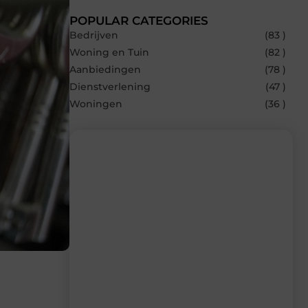
POPULAR CATEGORIES
Bedrijven
(83 )
Woning en Tuin
(82 )
Aanbiedingen
(78 )
Dienstverlening
(47 )
Woningen
(36 )
Recente berichten
Laat je inspireren door de nieuwste
artikelen van Beech.be – dagelijks verse
content, boordevol ideeën, tips en
inzichten.