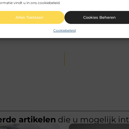
ormatie vindt u in ons cookiebeleid.
be, dat zich richt op het zorgvuldig selecteren en presenteren v
Alles Toestaan
Cookies Beheren
Cookiebeleid
rde artikelen
die u mogelijk in