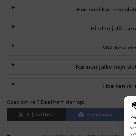
Hoe snel kan een slot
Bieden jullie se
Wat kost ee
Kunnen jullie mijn sl
Hoe kan ik 
Goed artikel? Deel hem dan op:
X (Twitter)
Facebook
Wij
hoe
va
gep