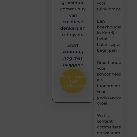
groeiende
voor
community
tuinklompen?
van
Een
creatieve
boekhouder
denkers en
in Kortrijk
schrijvers.
helpt
balanscijfers
Start
begrijpen
vandaag
nog met
Groothandel
bloggen!
voor
schoonheidsproduc
Begin hier
als
met
publiceren
fundament
voor
professionele
groei
Wat is
content
optimalisatie
en waarom