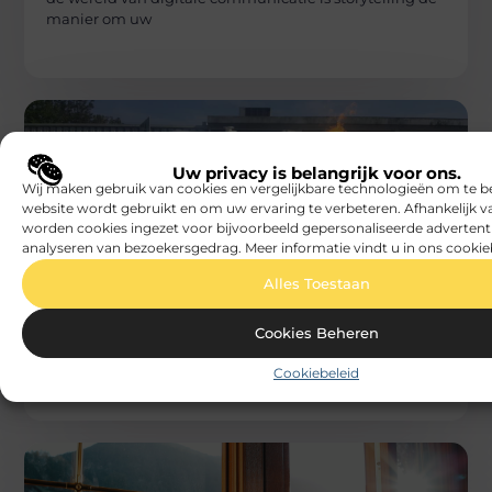
manier om uw
Uw privacy is belangrijk voor ons.
Wij maken gebruik van cookies en vergelijkbare technologieën om te b
website wordt gebruikt en om uw ervaring te verbeteren. Afhankelijk 
worden cookies ingezet voor bijvoorbeeld gepersonaliseerde advertent
analyseren van bezoekersgedrag. Meer informatie vindt u in ons cookie
DIENSTVERLENING
Beech
Alles Toestaan
Brandveiligheid in Antwerpen voor
horecazaken
Brandveiligheid in Antwerpen krijgt binnen de
Cookies Beheren
horecasector een heel eigen dimensie. Restaurants,
cafés en hotels combineren vaak open keukens met
Cookiebeleid