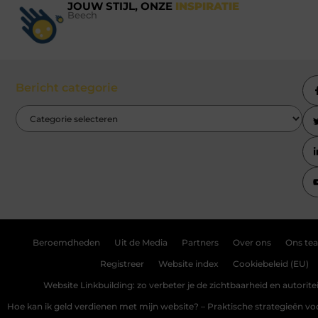
JOUW STIJL, ONZE
INSPIRATIE
Beech
Bericht categorie
Beroemdheden
Uit de Media
Partners
Over ons
Ons te
Registreer
Website index
Cookiebeleid (EU)
Website Linkbuilding: zo verbeter je de zichtbaarheid en autoriteit
Hoe kan ik geld verdienen met mijn website? – Praktische strategieën v