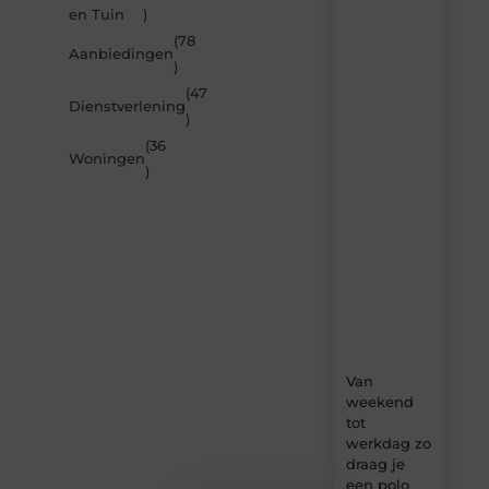
en Tuin
)
je
inspireren
(78
Aanbiedingen
door
)
de
(47
nieuwste
Dienstverlening
artikelen
)
van
(36
Beech.be
Woningen
)
–
dagelijks
verse
content,
boordevol
ideeën,
tips
en
inzichten.
Van
weekend
tot
werkdag zo
draag je
een polo