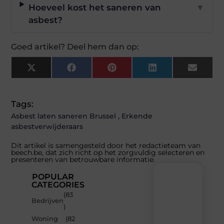
Hoeveel kost het saneren van
▼
asbest?
Goed artikel? Deel hem dan op:
X
Facebook
Pinterest
LinkedIn
Email
(Twitter)
Tags:
Asbest laten saneren Brussel
,
Erkende
asbestverwijderaars
Dit artikel is samengesteld door het redactieteam van
beech.be, dat zich richt op het zorgvuldig selecteren en
presenteren van betrouwbare informatie.
POPULAR
CATEGORIES
(83
Recente
Bedrijven
)
berichten
Woning
(82
Laat