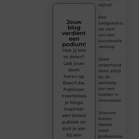
stijlvol
Een
Jouw
vastgoedcoach
blog
als start
verdient
van een
een
succesvolle
podium!
verkoop
Heb jij iets
te delen?
Goed
Laat jouw
onderhoud
stem
loont altijd
horen op
bij de
Beech.be.
aankoop
van een
Publiceer
scooter in
moeiteloos
Antwerpen
je blogs,
inspireer
Waarom
een breed
kiezen
publiek en
steeds
sluit je aan
meer
bij een
professionals