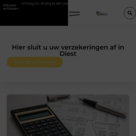
ag je een polo stijlvol
Een vastgoedcoach als start van een succesv
Nieuwe
artikelen
Hier sluit u uw verzekeringen af in
Diest
Dienstverlening