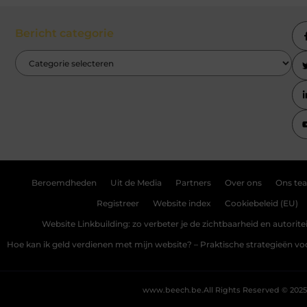
Bericht categorie
Beroemdheden
Uit de Media
Partners
Over ons
Ons te
Registreer
Website index
Cookiebeleid (EU)
Website Linkbuilding: zo verbeter je de zichtbaarheid en autoriteit
Hoe kan ik geld verdienen met mijn website? – Praktische strategieën v
www.beech.be.
All Rights Reserved © 2025