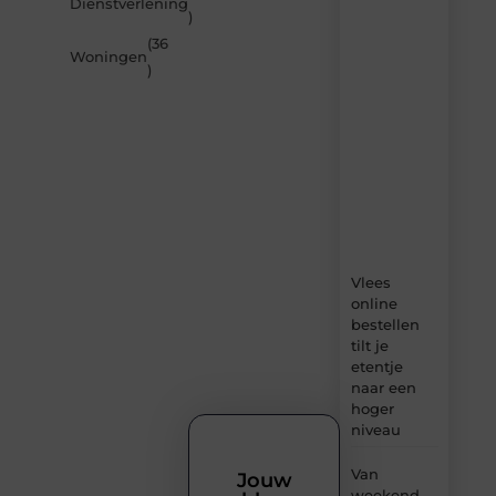
Dienstverlening
artikelen
)
van
(36
Beech.be
Woningen
)
–
dagelijks
verse
content,
boordevol
ideeën,
tips
en
inzichten.
Vlees
online
bestellen
tilt je
etentje
naar een
hoger
niveau
Van
Jouw
weekend