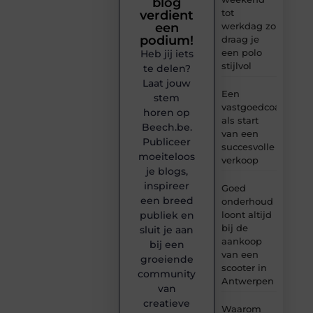
blog
tot
verdient
werkdag zo
een
podium!
draag je
een polo
Heb jij iets
stijlvol
te delen?
Laat jouw
Een
stem
vastgoedcoach
horen op
als start
Beech.be.
van een
Publiceer
succesvolle
moeiteloos
verkoop
je blogs,
inspireer
Goed
een breed
onderhoud
loont altijd
publiek en
bij de
sluit je aan
aankoop
bij een
van een
groeiende
scooter in
community
Antwerpen
van
creatieve
Waarom