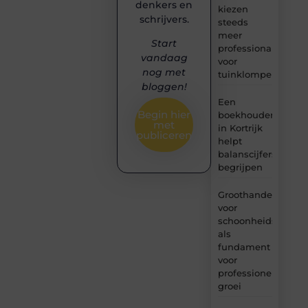
denkers en
kiezen
schrijvers.
steeds
meer
Start
professionals
vandaag
voor
nog met
tuinklompen?
bloggen!
Een
Begin hier
boekhouder
met
in Kortrijk
publiceren
helpt
balanscijfers
begrijpen
Groothandel
voor
schoonheidsproduc
als
fundament
voor
professionele
groei