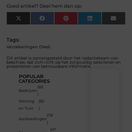
Goed artikel? Deel hem dan op:
X
Facebook
Pinterest
LinkedIn
Email
(Twitter)
Tags:
Verzekeringen Diest
Dit artikel is samengesteld door het redactieteam van
beech.be, dat zich richt op het zorgvuldig selecteren en
presenteren van betrouwbare informatie.
POPULAR
CATEGORIES
(83
Recente
Bedrijven
)
berichten
Woning
(82
Laat
en Tuin
)
je
inspireren
(78
Aanbiedingen
door
)
de
(47
nieuwste