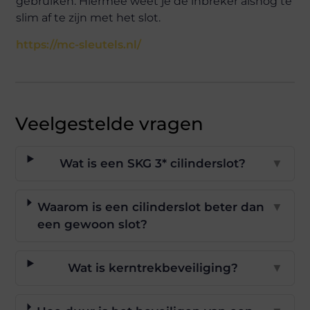
gebruiken. Hiermee weet je de inbreker alsnog te
slim af te zijn met het slot.
https://mc-sleutels.nl/
Veelgestelde vragen
Wat is een SKG 3* cilinderslot?
▼
Waarom is een cilinderslot beter dan
▼
een gewoon slot?
Wat is kerntrekbeveiliging?
▼