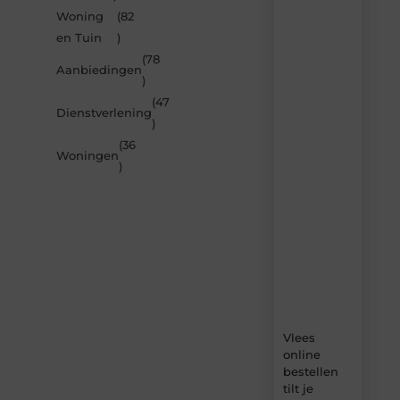
Woning
(82
Laat
en Tuin
)
je
inspireren
(78
Aanbiedingen
door
)
de
(47
nieuwste
Dienstverlening
artikelen
)
van
(36
Beech.be
Woningen
)
–
dagelijks
verse
content,
boordevol
ideeën,
tips
en
inzichten.
Vlees
online
bestellen
tilt je