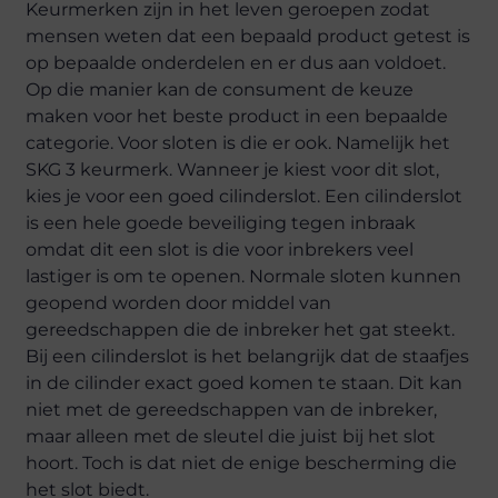
Keurmerken zijn in het leven geroepen zodat
mensen weten dat een bepaald product getest is
op bepaalde onderdelen en er dus aan voldoet.
Op die manier kan de consument de keuze
maken voor het beste product in een bepaalde
categorie. Voor sloten is die er ook. Namelijk het
SKG 3 keurmerk. Wanneer je kiest voor dit slot,
kies je voor een goed cilinderslot. Een cilinderslot
is een hele goede beveiliging tegen inbraak
omdat dit een slot is die voor inbrekers veel
lastiger is om te openen. Normale sloten kunnen
geopend worden door middel van
gereedschappen die de inbreker het gat steekt.
Bij een cilinderslot is het belangrijk dat de staafjes
in de cilinder exact goed komen te staan. Dit kan
niet met de gereedschappen van de inbreker,
maar alleen met de sleutel die juist bij het slot
hoort. Toch is dat niet de enige bescherming die
het slot biedt.