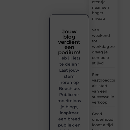
etentje
naar een
hoger
niveau
Van
Jouw
weekend
blog
tot
verdient
werkdag zo
een
podium!
draag je
een polo
Heb jij iets
stijlvol
te delen?
Laat jouw
Een
stem
vastgoedcoach
horen op
als start
Beech.be.
van een
Publiceer
succesvolle
moeiteloos
verkoop
je blogs,
inspireer
Goed
een breed
onderhoud
loont altijd
publiek en