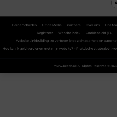
Beroemdheden
Uit de Media
Partners
Over ons
Ons te
Registreer
Website index
Cookiebeleid (EU)
Website Linkbuilding: zo verbeter je de zichtbaarheid en autoriteit
Hoe kan ik geld verdienen met mijn website? – Praktische strategieën v
www.beech.be.
All Rights Reserved © 2025