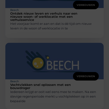
VERBOUWEN
Beech
Ontdek nieuw leven en verhuis naar een
nieuwe woon- of werklocatie met een
verhuisservice
Het voorjaar komt er aan en dat is dé tijd om nieuw
leven in de woon of werklocatie in te
VERBOUWEN
Beech
Vochtvlekken snel oplossen met een
bouwdroger
Iedereen krijgt er ooit wel eens mee te maken. Na een
stevige regenperiode merkt u vochtplekken op in een
bepaalde