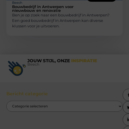
Beech
Bouwbedrijf in Antwerpen voor
nieuwbouw en renovatie
Ben je op zoek naar een bouwbedrijf in Antwerpen?
Een goed bouwbedrijf in Antwerpen kan diverse
klussen voor je uitvoeren.
JOUW STIJL, ONZE
INSPIRATIE
Beech
Bericht categorie