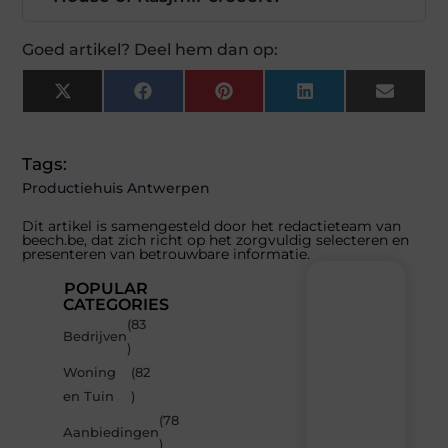
Goed artikel? Deel hem dan op:
X
Facebook
Pinterest
LinkedIn
Email
(Twitter)
Tags:
Productiehuis Antwerpen
Dit artikel is samengesteld door het redactieteam van
beech.be, dat zich richt op het zorgvuldig selecteren en
presenteren van betrouwbare informatie.
POPULAR
CATEGORIES
(83
Recente
Bedrijven
)
berichten
Woning
(82
Laat
en Tuin
)
je
inspireren
(78
Aanbiedingen
door
)