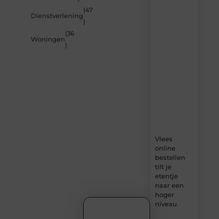
de
(47
nieuwste
Dienstverlening
artikelen
)
van
(36
Beech.be
Woningen
)
–
dagelijks
verse
content,
boordevol
ideeën,
tips
en
inzichten.
Vlees
online
bestellen
tilt je
etentje
naar een
hoger
niveau