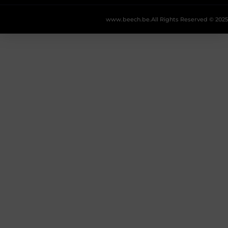
www.beech.be.
All Rights Reserved © 2025