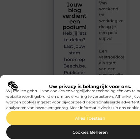
Van
Jouw
weekend
blog
tot
verdient
werkdag zo
een
podium!
draag je
een polo
Heb jij iets
stijlvol
te delen?
Laat jouw
Een
stem
vastgoedcoach
horen op
als start
Beech.be.
van een
Publiceer
succesvolle
moeiteloos
verkoop
je blogs,
Uw privacy is belangrijk voor ons.
Wij maken gebruik van cookies en vergelijkbare technologieën om te b
inspireer
Goed
website wordt gebruikt en om uw ervaring te verbeteren. Afhankelijk 
een breed
onderhoud
worden cookies ingezet voor bijvoorbeeld gepersonaliseerde advertent
loont altijd
publiek en
analyseren van bezoekersgedrag. Meer informatie vindt u in ons cookie
bij de
sluit je aan
aankoop
Alles Toestaan
bij een
van een
groeiende
scooter in
community
Cookies Beheren
Antwerpen
van