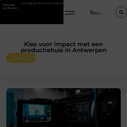
g zo draag je een polo stijlvol
Een vastgoedcoach als start van een 
Nieuwe
artikelen
Kies voor impact met een
productiehuis in Antwerpen
Media