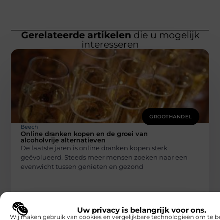
Gerelateerde artikelen
die u mogelijk
interesseren
GROOTHANDEL
Beech
Online dranken kopen en de groei van
alcoholvrije alternatieven
De laatste jaren is online dranken kopen sterk
geëvolueerd. Steeds meer mensen zoeken naar een
evenwicht tussen genieten en gezond
Uw privacy is belangrijk voor ons.
Wij maken gebruik van cookies en vergelijkbare technologieën om te b