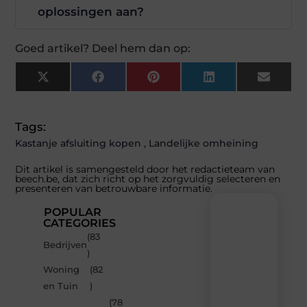
oplossingen aan?
Goed artikel? Deel hem dan op:
X
Facebook
Pinterest
LinkedIn
Email
(Twitter)
Tags:
Kastanje afsluiting kopen
,
Landelijke omheining
Dit artikel is samengesteld door het redactieteam van
beech.be, dat zich richt op het zorgvuldig selecteren en
presenteren van betrouwbare informatie.
POPULAR
CATEGORIES
(83
Recente
Bedrijven
)
berichten
Woning
(82
Laat
en Tuin
)
je
inspireren
(78