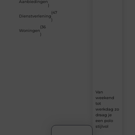
Aanbiedingen
door
)
de
(47
nieuwste
Dienstverlening
artikelen
)
van
(36
Beech.be
Woningen
)
–
dagelijks
verse
content,
boordevol
ideeën,
tips
en
inzichten.
Van
weekend
tot
werkdag zo
draag je
een polo
stijlvol