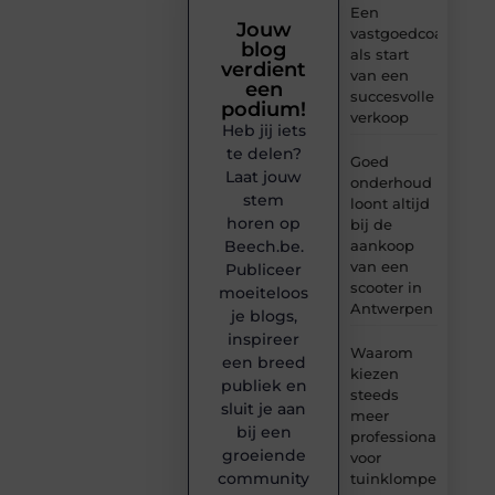
Een
Jouw
vastgoedcoach
blog
als start
verdient
van een
een
succesvolle
podium!
verkoop
Heb jij iets
te delen?
Goed
Laat jouw
onderhoud
stem
loont altijd
horen op
bij de
Beech.be.
aankoop
van een
Publiceer
scooter in
moeiteloos
Antwerpen
je blogs,
inspireer
Waarom
een breed
kiezen
publiek en
steeds
sluit je aan
meer
bij een
professionals
groeiende
voor
community
tuinklompen?