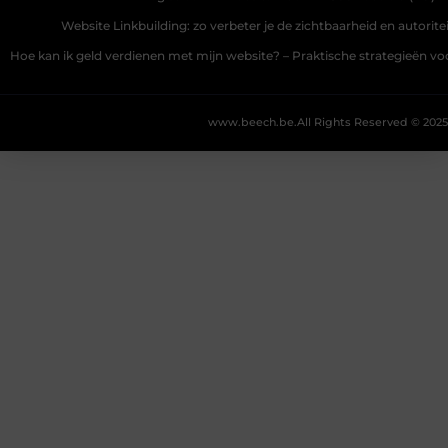
Website Linkbuilding: zo verbeter je de zichtbaarheid en autoriteit
Hoe kan ik geld verdienen met mijn website? – Praktische strategieën v
www.beech.be.
All Rights Reserved © 2025