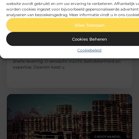
website wordt gebruikt en om uw ervaring te verbeteren. Afhankelijk 
worden cookies ingezet voor bijvoorbeeld gepersonaliseerde advertent
analyseren van bezoekersgedrag. Meer informatie vindt u in ons cookie
Alles Toestaan
GROOTHANDEL
Cookies Beheren
Beech
Uw zekerheid: een bakkerijgrondstoffen
leverancier die actief met u meedenkt
Cookiebeleid
Als professionele bakker rekent u op méér dan een
snelle levering. U verwacht inzicht, betrokkenheid en
expertise. Daarom kiest u
GROOTHANDEL