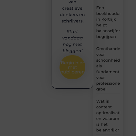
van
Een
creatieve
boekhouder
denkers en
in Kortrijk
schrijvers.
helpt
balanscijfers
Start
begrijpen
vandaag
nog met
Groothandel
bloggen!
voor
schoonheidsproduc
Begin hier
als
met
publiceren
fundament
voor
professionele
groei
Wat is
content
optimalisatie
en waarom
is het
belangrijk?