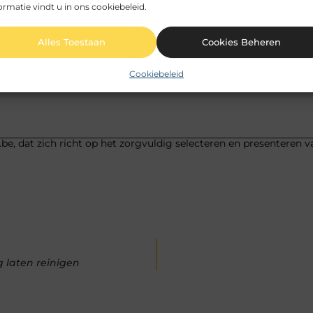
ormatie vindt u in ons cookiebeleid.
Alles Toestaan
Cookies Beheren
Pinterest
LinkedIn
Cookiebeleid
be, dat zich richt op het zorgvuldig selecteren en presenteren v
 laten reinigen