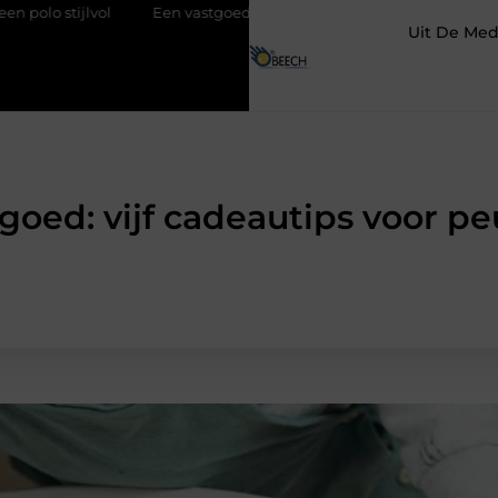
Een vastgoedcoach als start van een succesvolle verkoop
Goe
Uit De Med
oed: vijf cadeautips voor peu