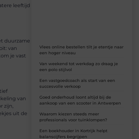
Laat je inspireren door de nieuwste
tere leeftijd
artikelen van Beech.be – dagelijks verse
content, boordevol ideeën, tips en
inzichten.
et duurzame
Vlees online bestellen tilt je etentje naar
it: van
een hoger niveau
kom je vast
Van weekend tot werkdag zo draag je
een polo stijlvol
Een vastgoedcoach als start van een
succesvolle verkoop
ief
Goed onderhoud loont altijd bij de
keling van
aankoop van een scooter in Antwerpen
 zijn,
kjes uit de
Waarom kiezen steeds meer
professionals voor tuinklompen?
Een boekhouder in Kortrijk helpt
balanscijfers begrijpen