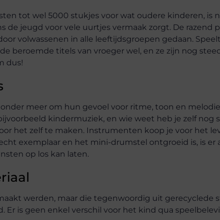
sten tot wel 5000 stukjes voor wat oudere kinderen, is 
s de jeugd voor vele uurtjes vermaak zorgt. De razend p
or volwassenen in alle leeftijdsgroepen gedaan. Speel
 de beroemde titels van vroeger wel, en ze zijn nog stee
m dus!
s
, onder meer om hun gevoel voor ritme, toon en melodie
ijvoorbeeld kindermuziek, en wie weet heb je zelf nog 
or het zelf te maken. Instrumenten koop je voor het le
cht exemplaar en het mini-drumstel ontgroeid is, is er a
sten op los kan laten.
riaal
emaakt werden, maar die tegenwoordig uit gerecyclede st
d. Er is geen enkel verschil voor het kind qua speelbelev