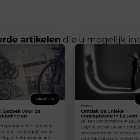
rde artikelen
die u mogelijk in
WINKELEN
Beech
: Bezoek voor de
Ontdek de unieke
tskleding en
conceptstore in Leuven
g
Bij een conceptstore in Leuve
een populaire bezigheid in
Sophie, ontdek je een zorgvu
en het is belangrijk om de
samengestelde collectie van
usting te hebben voor een
dameskleding die perfect aan