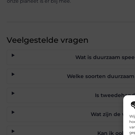
onze planeet is er blij mee.
Veelgestelde vragen
Wat is duurzaam spee
Welke soorten duurzaam 
Is tweedehand
Wat zijn de voo
Wij
hoe
va
gep
Kan ik ook g