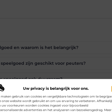
lgoed en waarom is het belangrijk?
speelgoed zijn geschikt voor peuters?
s speelgoed ook duurzaam?
Uw privacy is belangrijk voor ons.
rdelen van houten speelgoed?
 maken gebruik van cookies en vergelijkbare technologieën om te begrijp
 onze website wordt gebruikt en om uw ervaring te verbeteren. Afhankelij
n uw voorkeuren worden cookies ingezet voor bijvoorbeeld
ersonaliseerde advertenties en het analyseren van bezoekersgedrag. Meer
erecycled speelgoed kopen?