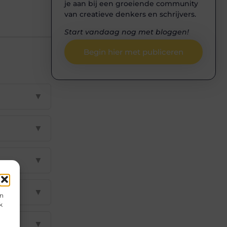
je aan bij een groeiende community
van creatieve denkers en schrijvers.
Start vandaag nog met bloggen!
Begin hier met publiceren
▼
▼
▼
▼
en
k
▼