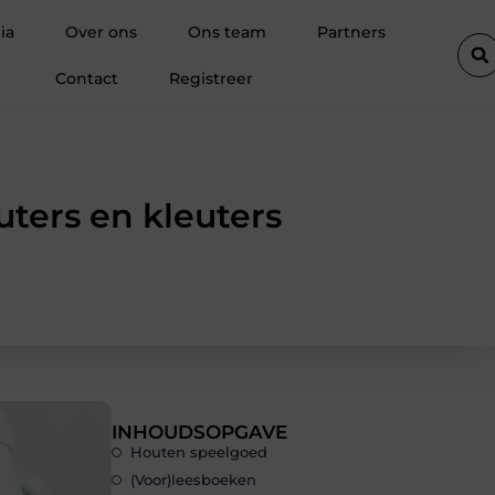
d onderhoud loont altijd bij de aankoop van een scooter in Antwerp
ia
Over ons
Ons team
Partners
Contact
Registreer
ters en kleuters
INHOUDSOPGAVE
Houten speelgoed
(Voor)leesboeken