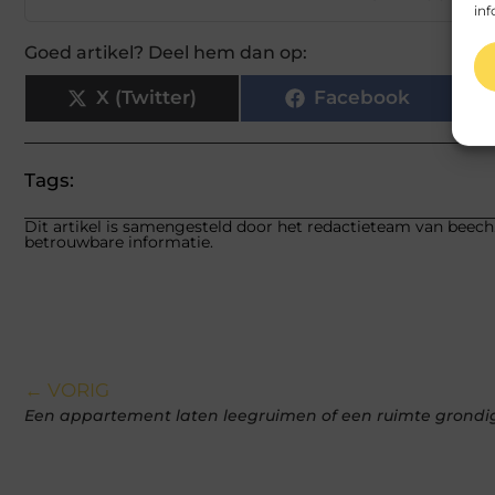
inf
Goed artikel? Deel hem dan op:
X (Twitter)
Facebook
Tags:
Dit artikel is samengesteld door het redactieteam van beech.
betrouwbare informatie.
← VORIG
Een appartement laten leegruimen of een ruimte grondig