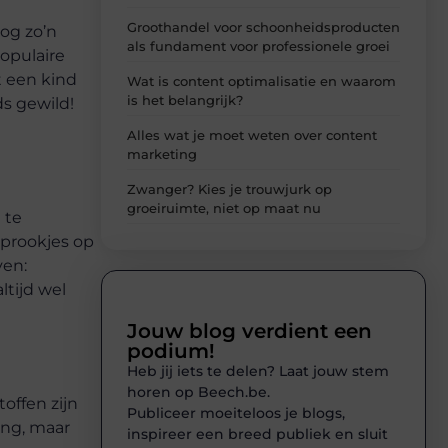
Groothandel voor schoonheidsproducten
nog zo’n
als fundament voor professionele groei
opulaire
t een kind
Wat is content optimalisatie en waarom
is het belangrijk?
ds gewild!
Alles wat je moet weten over content
marketing
Zwanger? Kies je trouwjurk op
groeiruimte, niet op maat nu
 te
sprookjes op
ven:
ltijd wel
Jouw blog verdient een
podium!
Heb jij iets te delen? Laat jouw stem
horen op Beech.be.
offen zijn
Publiceer moeiteloos je blogs,
ing, maar
inspireer een breed publiek en sluit