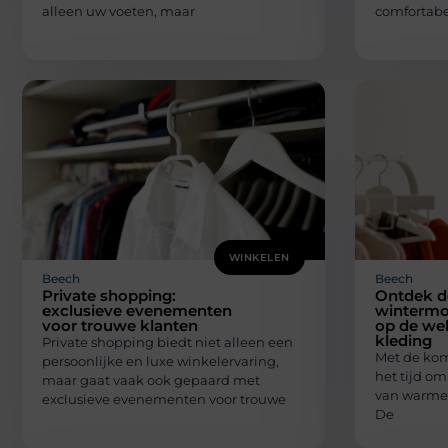
alleen uw voeten, maar
comfortabe
WINKELEN
Beech
Beech
Private shopping:
Ontdek d
exclusieve evenementen
wintermo
voor trouwe klanten
op de we
kleding
Private shopping biedt niet alleen een
Met de kom
persoonlijke en luxe winkelervaring,
het tijd o
maar gaat vaak ook gepaard met
van warme e
exclusieve evenementen voor trouwe
De