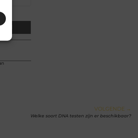
Email
an
VOLGENDE →
Welke soort DNA testen zijn er beschikbaar?