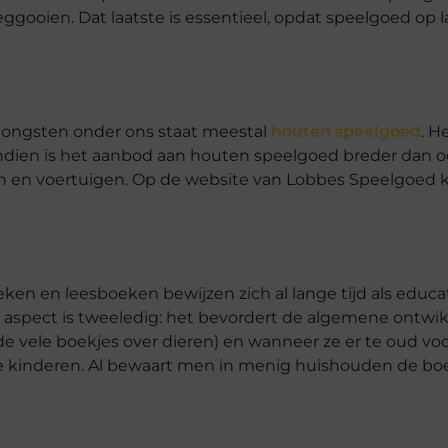
gooien. Dat laatste is essentieel, opdat speelgoed op la
jongsten onder ons staat meestal
houten speelgoed
. H
ndien is het aanbod aan houten speelgoed breder dan oo
en en voertuigen. Op de website van Lobbes Speelgoed 
en en leesboeken bewijzen zich al lange tijd als educat
spect is tweeledig: het bevordert de algemene ontwik
e vele boekjes over dieren) en wanneer ze er te oud voor
kinderen. Al bewaart men in menig huishouden de boe