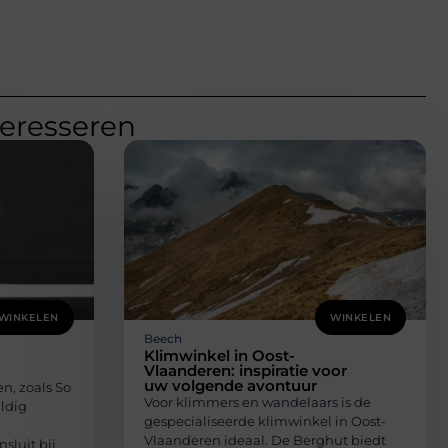
teresseren
WINKELEN
WINKELEN
Beech
Klimwinkel in Oost-
Vlaanderen: inspiratie voor
uw volgende avontuur
n, zoals So
Voor klimmers en wandelaars is de
ldig
gespecialiseerde klimwinkel in Oost-
Vlaanderen ideaal. De Berghut biedt
sluit bij