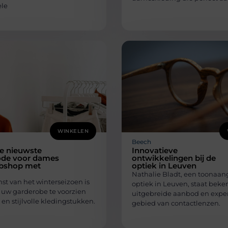
le
WINKELEN
Beech
e nieuwste
Innovatieve
de voor dames
ontwikkelingen bij de
bshop met
optiek in Leuven
Nathalie Bladt, een toonaa
st van het winterseizoen is
optiek in Leuven, staat bek
m uw garderobe te voorzien
uitgebreide aanbod en exper
n stijlvolle kledingstukken.
gebied van contactlenzen.