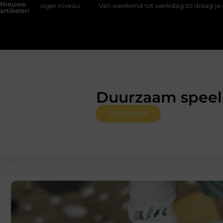
Nieuwe
 niveau
Van weekend tot werkdag zo draag je een polo stijlvol
artikelen
Duurzaam speelg
Winkelen