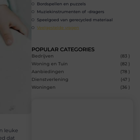
Bordspellen en puzzels
Muziekinstrumenten of -dragers
Speelgoed van gerecycled materiaal
Veelgestelde vragen
POPULAR CATEGORIES
Bedrijven
(83 )
Woning en Tuin
(82 )
Aanbiedingen
(78 )
Dienstverlening
(47 )
Woningen
(36 )
en leuke
Recente berichten
ed dat