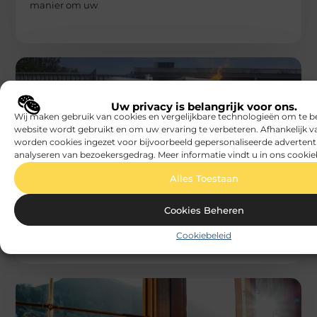
manier om uw
Uw privacy is belangrijk voor ons.
Wij maken gebruik van cookies en vergelijkbare technologieën om te b
website wordt gebruikt en om uw ervaring te verbeteren. Afhankelijk 
worden cookies ingezet voor bijvoorbeeld gepersonaliseerde advertent
analyseren van bezoekersgedrag. Meer informatie vindt u in ons cookie
DIENSTVERLENING
Beech
Alles Toestaan
Brandveiligheid in Antwerpen voor
horecazaken
Brandveiligheid in Antwerpen krijgt binnen de
Cookies Beheren
horecasector een heel eigen dimensie. Restaurants,
cafés en hotels combineren vaak open keukens met
Cookiebeleid