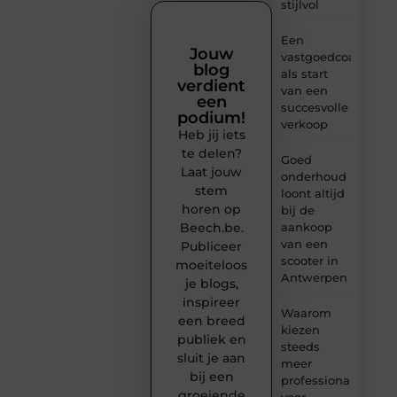
stijlvol
Een
Jouw
vastgoedcoach
blog
als start
verdient
van een
een
succesvolle
podium!
verkoop
Heb jij iets
te delen?
Goed
Laat jouw
onderhoud
stem
loont altijd
horen op
bij de
Beech.be.
aankoop
van een
Publiceer
scooter in
moeiteloos
Antwerpen
je blogs,
inspireer
Waarom
een breed
kiezen
publiek en
steeds
sluit je aan
meer
bij een
professionals
groeiende
voor