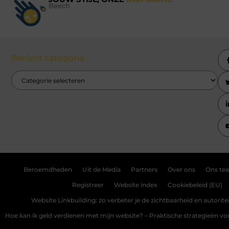
Beech
Bericht categorie
Beroemdheden
Uit de Media
Partners
Over ons
Ons te
Registreer
Website index
Cookiebeleid (EU)
Website Linkbuilding: zo verbeter je de zichtbaarheid en autoriteit
Hoe kan ik geld verdienen met mijn website? – Praktische strategieën v