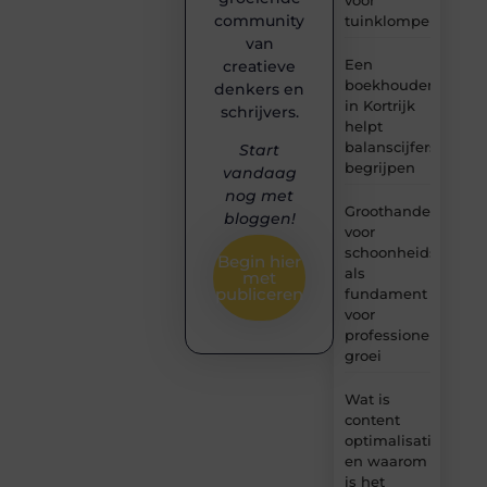
community
tuinklompen?
van
Een
creatieve
boekhouder
denkers en
in Kortrijk
schrijvers.
helpt
balanscijfers
Start
begrijpen
vandaag
nog met
Groothandel
bloggen!
voor
schoonheidsproduc
Begin hier
als
met
publiceren
fundament
voor
professionele
groei
Wat is
content
optimalisatie
en waarom
is het