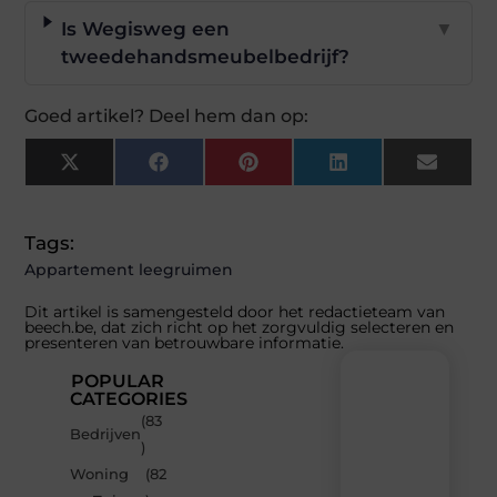
Is Wegisweg een
▼
tweedehandsmeubelbedrijf?
Goed artikel? Deel hem dan op:
X
Facebook
Pinterest
LinkedIn
Email
(Twitter)
Tags:
Appartement leegruimen
Dit artikel is samengesteld door het redactieteam van
beech.be, dat zich richt op het zorgvuldig selecteren en
presenteren van betrouwbare informatie.
POPULAR
CATEGORIES
(83
Recente
Bedrijven
)
berichten
Woning
(82
Laat