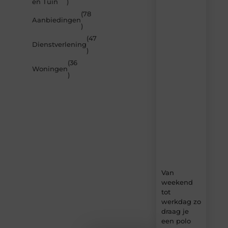
en Tuin
)
je
inspireren
(78
Aanbiedingen
door
)
de
(47
nieuwste
Dienstverlening
artikelen
)
van
(36
Beech.be
Woningen
)
–
dagelijks
verse
content,
boordevol
ideeën,
tips
en
inzichten.
Van
weekend
tot
werkdag zo
draag je
een polo