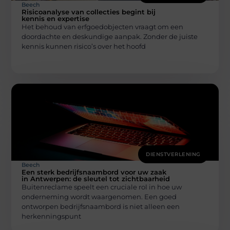
Beech
Risicoanalyse van collecties begint bij
kennis en expertise
Het behoud van erfgoedobjecten vraagt om een
doordachte en deskundige aanpak. Zonder de juiste
kennis kunnen risico’s over het hoofd
DIENSTVERLENING
Beech
Een sterk bedrijfsnaambord voor uw zaak
in Antwerpen: de sleutel tot zichtbaarheid
Buitenreclame speelt een cruciale rol in hoe uw
onderneming wordt waargenomen. Een goed
ontworpen bedrijfsnaambord is niet alleen een
herkenningspunt