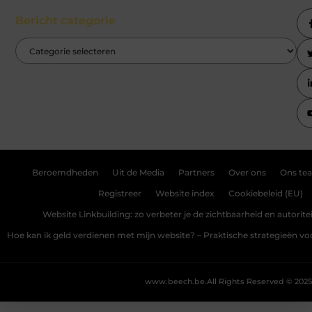
Bericht categorie
Beroemdheden
Uit de Media
Partners
Over ons
Ons te
Registreer
Website index
Cookiebeleid (EU)
Website Linkbuilding: zo verbeter je de zichtbaarheid en autoriteit
Hoe kan ik geld verdienen met mijn website? – Praktische strategieën v
www.beech.be.
All Rights Reserved © 2025