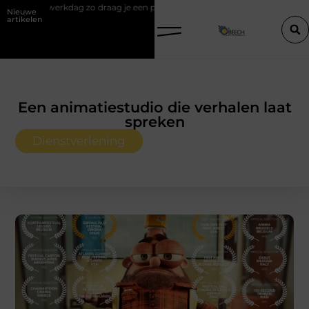
aag je een polo stijlvol
Een vastgoedcoach als start van een succesv
Nieuwe
artikelen
Een animatiestudio die verhalen laat
spreken
Dienstverlening