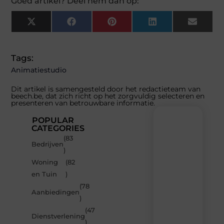
Goed artikel? Deel hem dan op:
X
Facebook
Pinterest
LinkedIn
Email
(Twitter)
Tags:
Animatiestudio
Dit artikel is samengesteld door het redactieteam van
beech.be, dat zich richt op het zorgvuldig selecteren en
presenteren van betrouwbare informatie.
POPULAR
CATEGORIES
(83
Recente
Bedrijven
)
berichten
Woning
(82
Laat
en Tuin
)
je
inspireren
(78
Aanbiedingen
door
)
de
(47
nieuwste
Dienstverlening
artikelen
)