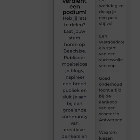
verdient
werkdag zo
een
podium!
draag je
een polo
Heb jij iets
stijlvol
te delen?
Laat jouw
Een
stem
vastgoedcoach
horen op
als start
Beech.be.
van een
Publiceer
succesvolle
moeiteloos
verkoop
je blogs,
inspireer
Goed
een breed
onderhoud
loont altijd
publiek en
bij de
sluit je aan
aankoop
bij een
van een
groeiende
scooter in
community
Antwerpen
van
creatieve
Waarom
denkers en
kiezen