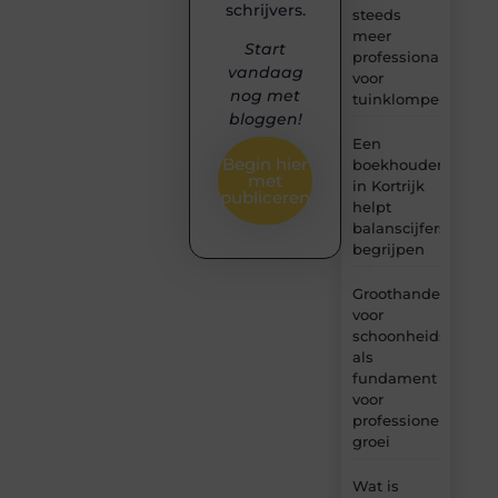
schrijvers.
steeds
meer
Start
professionals
vandaag
voor
nog met
tuinklompen?
bloggen!
Een
Begin hier
boekhouder
met
in Kortrijk
publiceren
helpt
balanscijfers
begrijpen
Groothandel
voor
schoonheidsproduc
als
fundament
voor
professionele
groei
Wat is