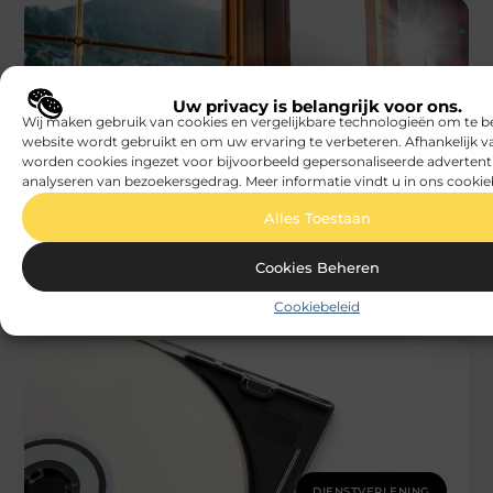
Uw privacy is belangrijk voor ons.
Wij maken gebruik van cookies en vergelijkbare technologieën om te b
website wordt gebruikt en om uw ervaring te verbeteren. Afhankelijk 
DIENSTVERLENING
worden cookies ingezet voor bijvoorbeeld gepersonaliseerde advertent
Beech
analyseren van bezoekersgedrag. Meer informatie vindt u in ons cookie
IJzerwaren in Antwerpen met duurzame
keuzes
Wie vandaag investeert in zijn woning of bedrijfspand,
Alles Toestaan
kijkt verder dan enkel functionaliteit. Hoogwaardige
ijzerwaren in Antwerpen bieden niet alleen
Cookies Beheren
Cookiebeleid
DIENSTVERLENING