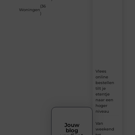
van
(36
Beech.be
Woningen
)
–
dagelijks
verse
content,
boordevol
ideeën,
tips
en
inzichten.
Vlees
online
bestellen
tilt je
etentje
naar een
hoger
niveau
Van
Jouw
weekend
blog
tot