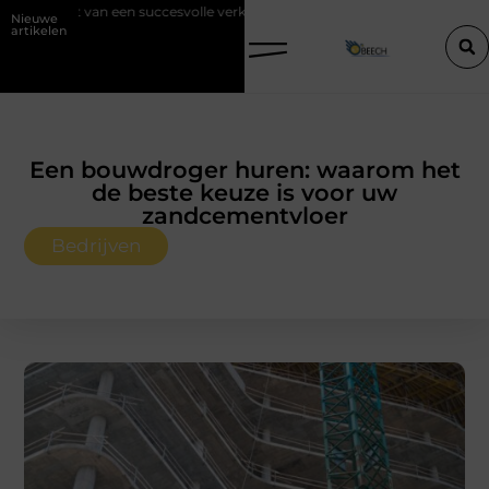
ccesvolle verkoop
Goed onderhoud loont altijd bij de aankoop van e
Nieuwe
artikelen
Een bouwdroger huren: waarom het
de beste keuze is voor uw
zandcementvloer
Bedrijven