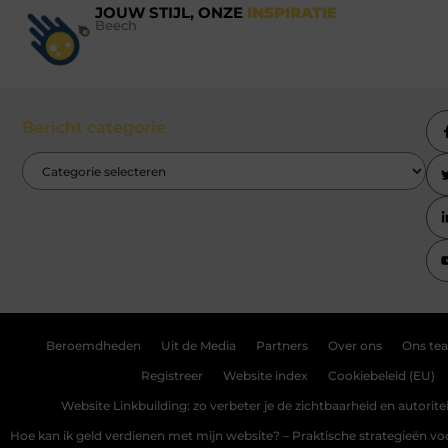
JOUW STIJL, ONZE
INSPIRATIE
Beech
Bericht categorie
Beroemdheden
Uit de Media
Partners
Over ons
Ons te
Registreer
Website index
Cookiebeleid (EU)
Website Linkbuilding: zo verbeter je de zichtbaarheid en autoriteit
Hoe kan ik geld verdienen met mijn website? – Praktische strategieën v