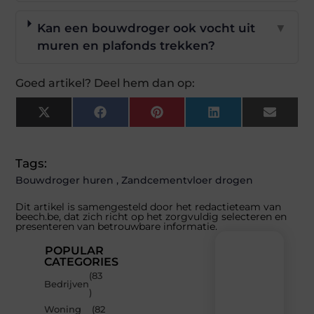
Kan een bouwdroger ook vocht uit
▼
muren en plafonds trekken?
Goed artikel? Deel hem dan op:
X
Facebook
Pinterest
LinkedIn
Email
(Twitter)
Tags:
Bouwdroger huren
,
Zandcementvloer drogen
Dit artikel is samengesteld door het redactieteam van
beech.be, dat zich richt op het zorgvuldig selecteren en
presenteren van betrouwbare informatie.
POPULAR
CATEGORIES
(83
Recente
Bedrijven
)
berichten
Woning
(82