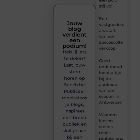
stijlvol
Een
Jouw
vastgoedcoach
blog
als start
verdient
van een
een
succesvolle
podium!
verkoop
Heb jij iets
te delen?
Goed
Laat jouw
onderhoud
stem
loont altijd
horen op
bij de
Beech.be.
aankoop
van een
Publiceer
scooter in
moeiteloos
Antwerpen
je blogs,
inspireer
Waarom
een breed
kiezen
publiek en
steeds
sluit je aan
meer
bij een
professionals