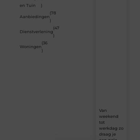
Laat
en Tuin
)
je
inspireren
(78
Aanbiedingen
door
)
de
(47
nieuwste
Dienstverlening
artikelen
)
van
(36
Beech.be
Woningen
)
–
dagelijks
verse
content,
boordevol
ideeën,
tips
en
inzichten.
Van
weekend
tot
werkdag zo
draag je
een polo