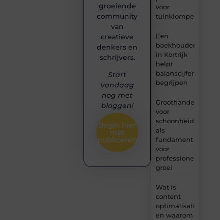
groeiende
voor
community
tuinklompen?
van
Een
creatieve
boekhouder
denkers en
in Kortrijk
schrijvers.
helpt
balanscijfers
Start
begrijpen
vandaag
nog met
Groothandel
bloggen!
voor
schoonheidsproduc
Begin hier
als
met
publiceren
fundament
voor
professionele
groei
Wat is
content
optimalisatie
en waarom