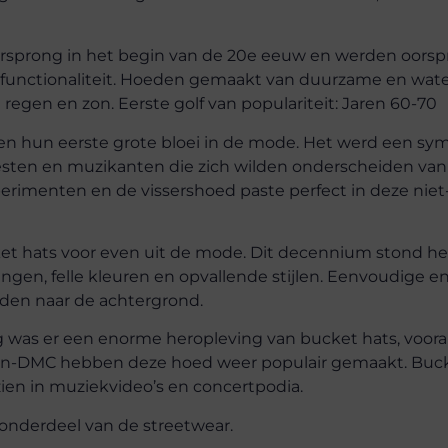
rsprong in het begin van de 20e eeuw en werden oorspr
 functionaliteit. Hoeden gemaakt van duurzame en wat
egen en zon. Eerste golf van populariteit: Jaren 60-70
den hun eerste grote bloei in de mode. Het werd een sy
sten en muzikanten die zich wilden onderscheiden van 
rimenten en de vissershoed paste perfect in deze nie
ket hats voor even uit de mode. Dit decennium stond he
ingen, felle kleuren en opvallende stijlen. Eenvoudige e
den naar de achtergrond.
g was er een enorme heropleving van bucket hats, vooral
Run-DMC hebben deze hoed weer populair gemaakt. Buc
ien in muziekvideo’s en concertpodia.
onderdeel van de streetwear.