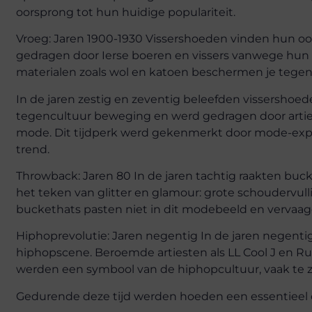
oorsprong tot hun huidige populariteit.
Vroeg: Jaren 1900-1930 Vissershoeden vinden hun oo
gedragen door Ierse boeren en vissers vanwege hun
materialen zoals wol en katoen beschermen je tegen r
In de jaren zestig en zeventig beleefden vissershoe
tegencultuur beweging en werd gedragen door artie
mode. Dit tijdperk werd gekenmerkt door mode-expe
trend.
Throwback: Jaren 80 In de jaren tachtig raakten buc
het teken van glitter en glamour: grote schoudervull
buckethats pasten niet in dit modebeeld en vervaag
Hiphoprevolutie: Jaren negentig In de jaren negenti
hiphopscene. Beroemde artiesten als LL Cool J en 
werden een symbool van de hiphopcultuur, vaak te z
Gedurende deze tijd werden hoeden een essentieel 