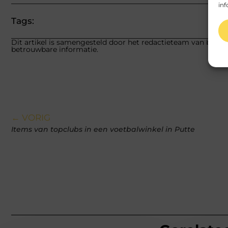
inf
Tags:
Dit artikel is samengesteld door het redactieteam van beech.
betrouwbare informatie.
← VORIG
Items van topclubs in een voetbalwinkel in Putte