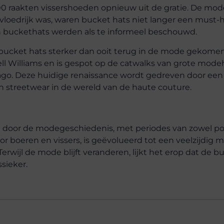
0 raakten vissershoeden opnieuw uit de gratie. De mod
vloedrijk was, waren bucket hats niet langer een must-
n buckethats werden als te informeel beschouwd.
n bucket hats sterker dan ooit terug in de mode gekomen
 Williams en is gespot op de catwalks van grote modeh
ago. Deze huidige renaissance wordt gedreven door ee
an streetwear in de wereld van de haute couture.
door de modegeschiedenis, met periodes van zowel popu
r boeren en vissers, is geëvolueerd tot een veelzijdig
rwijl de mode blijft veranderen, lijkt het erop dat de b
sieker.