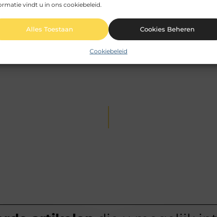
ormatie vindt u in ons cookiebeleid.
Alles Toestaan
Cookies Beheren
be, dat zich richt op het zorgvuldig selecteren en presenteren v
Cookiebeleid