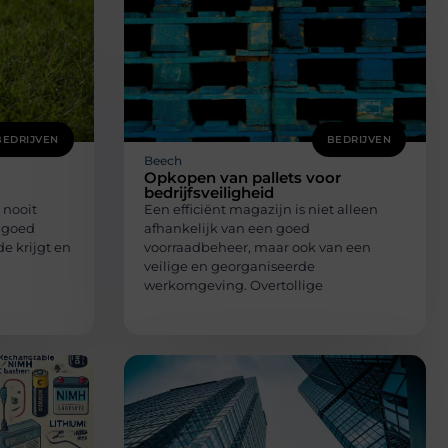
BEDRIJVEN
BEDRIJVEN
Beech
Opkopen van pallets voor
bedrijfsveiligheid
 nooit
Een efficiënt magazijn is niet alleen
n goed
afhankelijk van een goed
 krijgt en
voorraadbeheer, maar ook van een
veilige en georganiseerde
werkomgeving. Overtollige