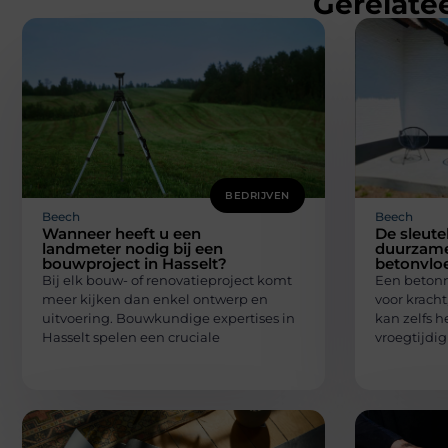
Gerelatee
BEDRIJVEN
Beech
Beech
Wanneer heeft u een
De sleute
landmeter nodig bij een
duurzame
bouwproject in Hasselt?
betonvlo
Bij elk bouw- of renovatieproject komt
Een betonn
meer kijken dan enkel ontwerp en
voor kracht
uitvoering. Bouwkundige expertises in
kan zelfs h
Hasselt spelen een cruciale
vroegtijdig 