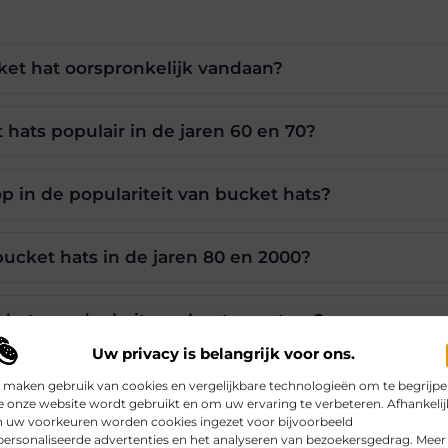
et hat oorspronkelijk vandaan?
ats populair in de jaren 60 en 70?
p in de populariteit van bucket hats?
ket hats in de jaren 80 en 2000?
ats nu deel uit van haute couture?
Uw privacy is belangrijk voor ons.
 maken gebruik van cookies en vergelijkbare technologieën om te begrijp
 onze website wordt gebruikt en om uw ervaring te verbeteren. Afhankelij
Pinterest
LinkedIn
n uw voorkeuren worden cookies ingezet voor bijvoorbeeld
ersonaliseerde advertenties en het analyseren van bezoekersgedrag. Meer