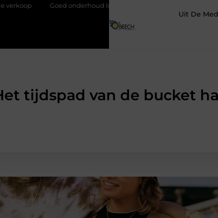
nderhoud loont altijd bij de aankoop van een scooter in Antwerpen
Uit De Med
Het tijdspad van de bucket ha