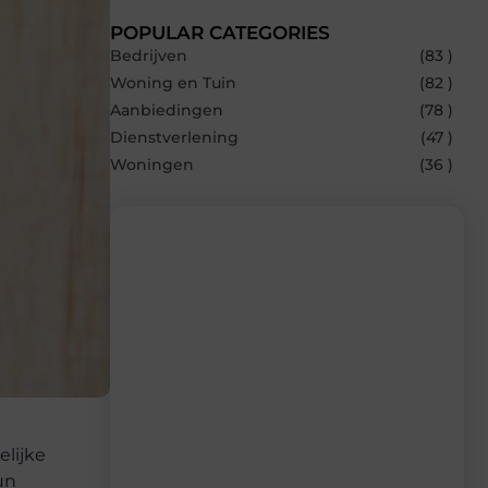
POPULAR CATEGORIES
Bedrijven
(83 )
Woning en Tuin
(82 )
Aanbiedingen
(78 )
Dienstverlening
(47 )
Woningen
(36 )
Recente berichten
Laat je inspireren door de nieuwste
artikelen van Beech.be – dagelijks verse
content, boordevol ideeën, tips en
inzichten.
lijke
un