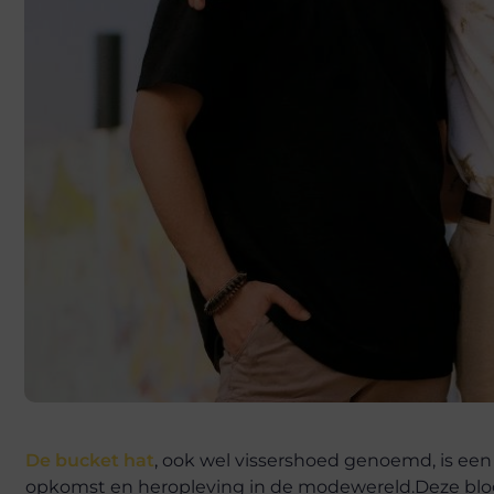
De bucket hat
, ook wel vissershoed genoemd, is ee
opkomst en heropleving in de modewereld.Deze blog