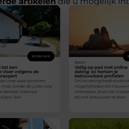
rde artikelen
die u mogelijk in
BEDRIJVEN
Beech
l tot een
Veilig op pad met online
 vloer volgens de
dating: zo herken je
erexpert
betrouwbare profielen
en vloer staat synoniem
Online dating biedt eindelo
, maar zonder de juiste zorg
mogelijkheden om nieuwe 
et sterkste materiaal
ontmoeten, maar het is bela
slijten. Een
dit met vertrouwen te doen.