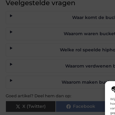
Veelgestelde vragen
Waar komt de buck
Waarom waren bucket h
Welke rol speelde hipho
Waarom verdwenen buc
Waarom maken bucket h
Goed artikel? Deel hem dan op:
Wij
hoe
X (Twitter)
Facebook
va
gep