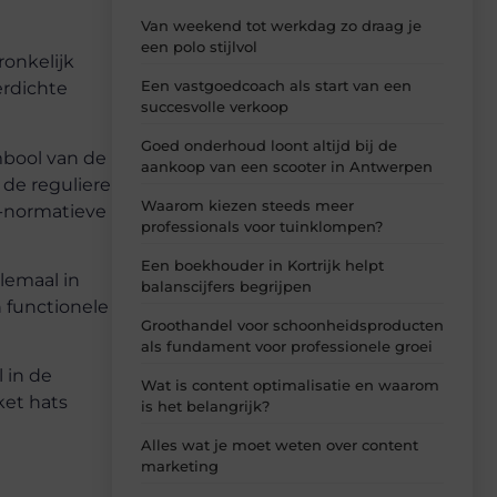
Van weekend tot werkdag zo draag je
een polo stijlvol
onkelijk
Een vastgoedcoach als start van een
erdichte
succesvolle verkoop
Goed onderhoud loont altijd bij de
mbool van de
aankoop van een scooter in Antwerpen
de reguliere
Waarom kiezen steeds meer
t-normatieve
professionals voor tuinklompen?
Een boekhouder in Kortrijk helpt
lemaal in
balanscijfers begrijpen
n functionele
Groothandel voor schoonheidsproducten
als fundament voor professionele groei
 in de
Wat is content optimalisatie en waarom
ket hats
is het belangrijk?
Alles wat je moet weten over content
marketing