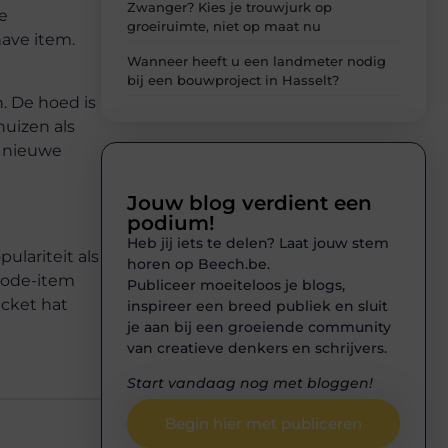
Zwanger? Kies je trouwjurk op
e
groeiruimte, niet op maat nu
have item.
Wanneer heeft u een landmeter nodig
bij een bouwproject in Hasselt?
. De hoed is
uizen als
n nieuwe
Jouw blog verdient een
podium!
Heb jij iets te delen? Laat jouw stem
lariteit als
horen op Beech.be.
 mode-item
Publiceer moeiteloos je blogs,
ucket hat
inspireer een breed publiek en sluit
je aan bij een groeiende community
van creatieve denkers en schrijvers.
Start vandaag nog met bloggen!
Begin hier met publiceren