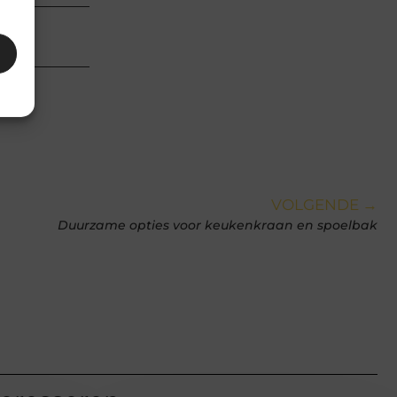
an
VOLGENDE →
Duurzame opties voor keukenkraan en spoelbak