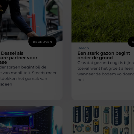
BEDRIJVEN
Beech
 Dessel als
Een sterk gazon begint
are partner voor
onder de grond
ease
Gras dat gezond oogt is bijna
der zorgen begint bij de
toeval want het groeit allee
e van mobiliteit. Steeds meer
wanneer de bodem voldoende
tdekken het gemak van
het
se: een