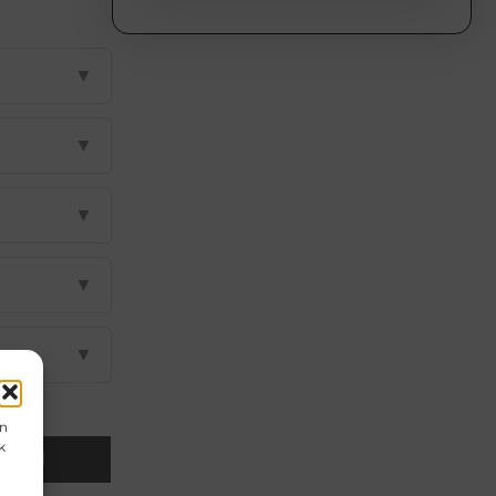
▼
▼
▼
▼
▼
en
k
Email