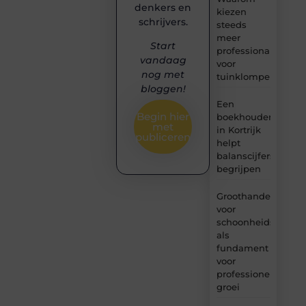
denkers en
kiezen
schrijvers.
steeds
meer
Start
professionals
vandaag
voor
nog met
tuinklompen?
bloggen!
Een
Begin hier
boekhouder
met
in Kortrijk
publiceren
helpt
balanscijfers
begrijpen
Groothandel
voor
schoonheidsproduc
als
fundament
voor
professionele
groei