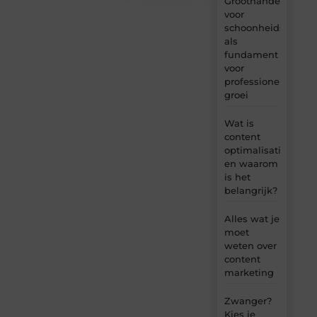
Groothandel
voor
schoonheidsproduc
als
fundament
voor
professionele
groei
Wat is
content
optimalisatie
en waarom
is het
belangrijk?
Alles wat je
moet
weten over
content
marketing
Zwanger?
Kies je