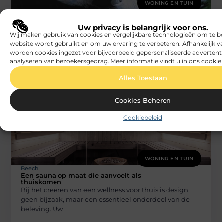
WONING EN TUIN
Beech
Laat u inspireren in een gespecialiseerde
vijverwinkel in Vlaams-Brabant
Uw privacy is belangrijk voor ons.
Wij maken gebruik van cookies en vergelijkbare technologieën om te b
Een vijver aanleggen is een prachtige manier om uw
website wordt gebruikt en om uw ervaring te verbeteren. Afhankelijk 
tuin om te toveren tot een rustgevende buitenruimte.
worden cookies ingezet voor bijvoorbeeld gepersonaliseerde advertent
Maar kiest u
analyseren van bezoekersgedrag. Meer informatie vindt u in ons cookie
Alles Toestaan
Cookies Beheren
Cookiebeleid
WONING EN TUIN
Beech
Een sauna op maat die aanvoelt als
thuiskomen
Bij het creëren van een wellness voor thuis is design
geen bijzaak, maar een essentieel onderdeel van de
beleving. Uw