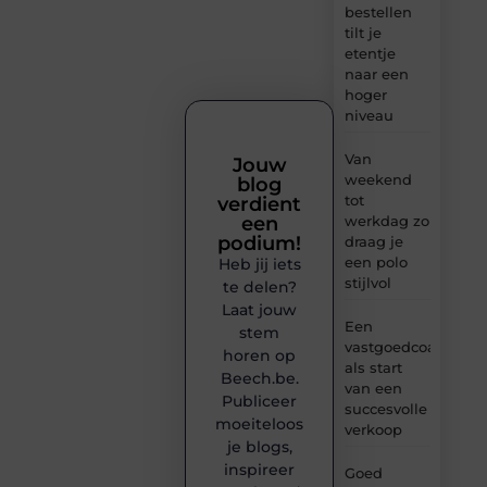
bestellen
tilt je
etentje
naar een
hoger
niveau
Van
Jouw
weekend
blog
tot
verdient
werkdag zo
een
podium!
draag je
een polo
Heb jij iets
stijlvol
te delen?
Laat jouw
Een
stem
vastgoedcoach
horen op
als start
Beech.be.
van een
Publiceer
succesvolle
moeiteloos
verkoop
je blogs,
inspireer
Goed