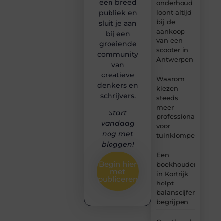
een breed
onderhoud
loont altijd
publiek en
bij de
sluit je aan
aankoop
bij een
van een
groeiende
scooter in
community
Antwerpen
van
creatieve
Waarom
denkers en
kiezen
schrijvers.
steeds
meer
Start
professionals
vandaag
voor
nog met
tuinklompen?
bloggen!
Een
Begin hier
boekhouder
met
in Kortrijk
publiceren
helpt
balanscijfers
begrijpen