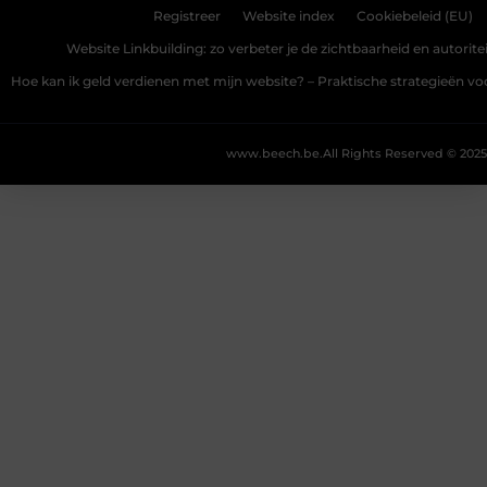
Registreer
Website index
Cookiebeleid (EU)
Website Linkbuilding: zo verbeter je de zichtbaarheid en autoriteit
Hoe kan ik geld verdienen met mijn website? – Praktische strategieën v
www.beech.be.
All Rights Reserved © 2025