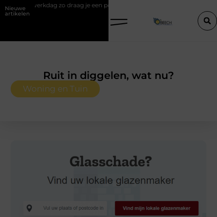
raag je een polo stijlvol
Een vastgoedcoach als start van een succe
Nieuwe
artikelen
Ruit in diggelen, wat nu?
Woning en Tuin