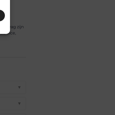
en.
dbedrag zijn
service,
▼
▼