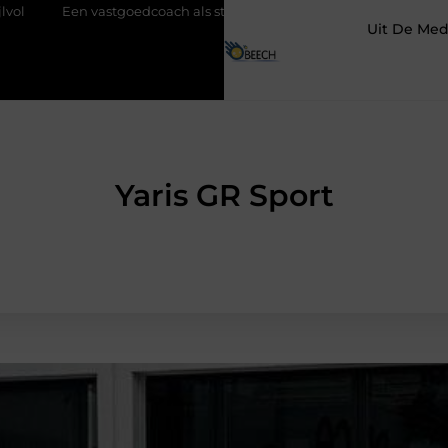
oedcoach als start van een succesvolle verkoop
Goed onderhoud 
Uit De Med
Yaris GR Sport