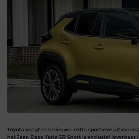
Toyota voegt een nieuwe, extra sportieve uitvoerin
het Jaar. Deze Yaris GR Sport is exclusief leverbaa