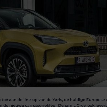
g toe aan de line-up van de Yaris, de huidige Europese
r in de nieuwe carrosseriekleur Dynamic Grey, ook lever