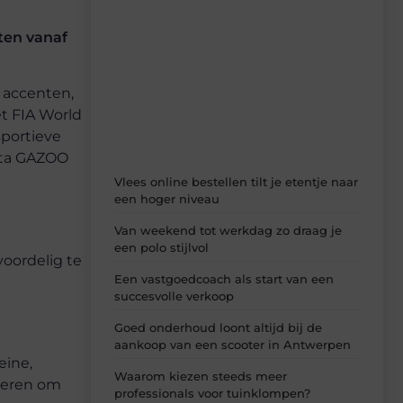
Recente berichten
rten vanaf
Laat je inspireren door de nieuwste
artikelen van Beech.be – dagelijks verse
content, boordevol ideeën, tips en
e accenten,
inzichten.
t FIA World
sportieve
ota GAZOO
Vlees online bestellen tilt je etentje naar
een hoger niveau
Van weekend tot werkdag zo draag je
een polo stijlvol
voordelig te
Een vastgoedcoach als start van een
succesvolle verkoop
Goed onderhoud loont altijd bij de
aankoop van een scooter in Antwerpen
eine,
Waarom kiezen steeds meer
ieren om
professionals voor tuinklompen?