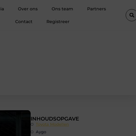
loont altijd bij de aankoop van een scooter in Antwerpen
Waar
ia
Over ons
Ons team
Partners
Contact
Registreer
INHOUDSOPGAVE
Toyota Modellen
Aygo