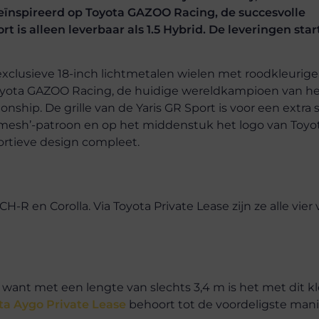
geïnspireerd op Toyota GAZOO Racing, de succesvolle
t is alleen leverbaar als 1.5 Hybrid. De leveringen sta
exclusieve 18-inch lichtmetalen wielen met roodkleurig
 Toyota GAZOO Racing, de huidige wereldkampioen van he
hip. De grille van de Yaris GR Sport is voor een extra 
 ‘mesh’-patroon en op het middenstuk het logo van Toy
ortieve design compleet.
H-R en Corolla. Via Toyota Private Lease zijn ze alle vier 
, want met een lengte van slechts 3,4 m is het met dit kl
ta Aygo Private Lease
behoort tot de voordeligste man