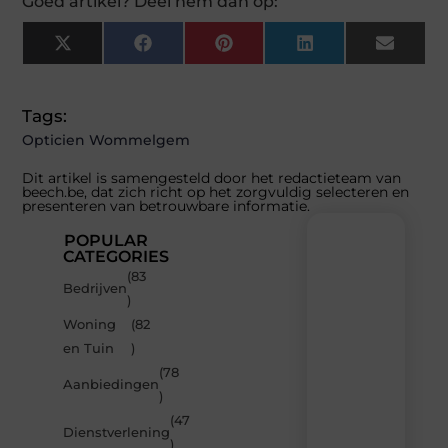
Goed artikel? Deel hem dan op:
X
Facebook
Pinterest
LinkedIn
Email
(Twitter)
Tags:
Opticien Wommelgem
Dit artikel is samengesteld door het redactieteam van
beech.be, dat zich richt op het zorgvuldig selecteren en
presenteren van betrouwbare informatie.
POPULAR
CATEGORIES
(83
Recente
Bedrijven
)
berichten
Woning
(82
Laat
en Tuin
)
je
inspireren
(78
Aanbiedingen
door
)
de
(47
nieuwste
Dienstverlening
artikelen
)