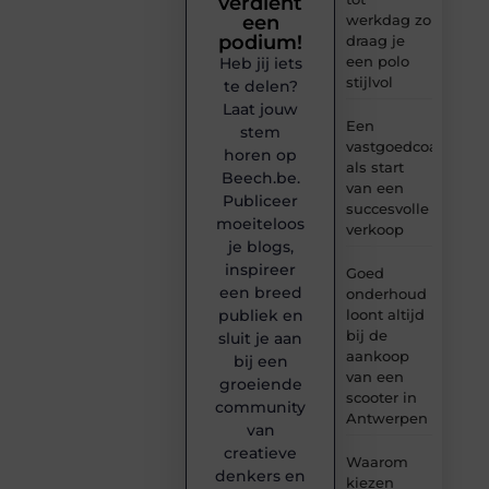
verdient
werkdag zo
een
podium!
draag je
een polo
Heb jij iets
stijlvol
te delen?
Laat jouw
Een
stem
vastgoedcoach
horen op
als start
Beech.be.
van een
Publiceer
succesvolle
moeiteloos
verkoop
je blogs,
inspireer
Goed
een breed
onderhoud
loont altijd
publiek en
bij de
sluit je aan
aankoop
bij een
van een
groeiende
scooter in
community
Antwerpen
van
creatieve
Waarom
denkers en
kiezen