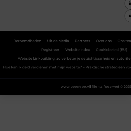
Beroemdheden
Uit de Media
Partners
Over ons
Ons te
Registreer
Website index
Cookiebeleid (EU)
Website Linkbuilding: zo verbeter je de zichtbaarheid en autoriteit
Hoe kan ik geld verdienen met mijn website? – Praktische strategieën v
www.beech.be.
All Rights Reserved © 2025