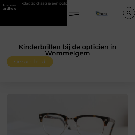
raag je een polo stijlvol
Een vastgoedcoach als start van een succes
Nieuwe
artikelen
Kinderbrillen bij de opticien in
Wommelgem
Gezondheid