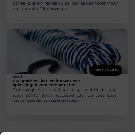
dagelijks leven. Mensen die lijden aan aandoeningen
zoals artritis of fibromyalgie
GEZONDHEID
Beech
Uw apotheek in Lier: innovatieve
oplossingen voor coronatesten
Technologie heeft een sleutelrol gespeeld in de strijd
tegen COVID-19. Van het ontwikkelen van vaccins tot
het verbeteren van testmethoden,