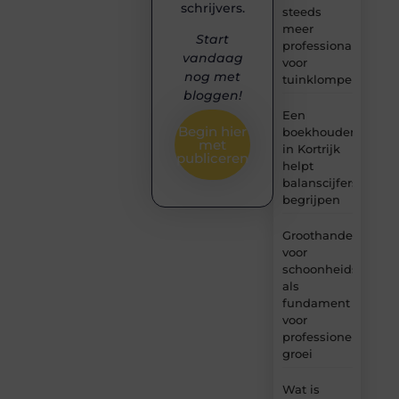
schrijvers.
steeds
meer
Start
professionals
vandaag
voor
nog met
tuinklompen?
bloggen!
Een
Begin hier
boekhouder
met
in Kortrijk
publiceren
helpt
balanscijfers
begrijpen
Groothandel
voor
schoonheidsproduc
als
fundament
voor
professionele
groei
Wat is