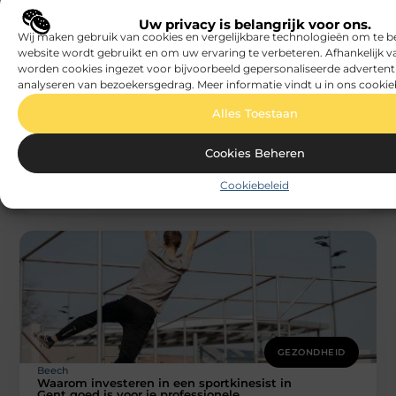
Uw privacy is belangrijk voor ons.
Wij maken gebruik van cookies en vergelijkbare technologieën om te b
website wordt gebruikt en om uw ervaring te verbeteren. Afhankelijk 
worden cookies ingezet voor bijvoorbeeld gepersonaliseerde advertent
GEZONDHEID
analyseren van bezoekersgedrag. Meer informatie vindt u in ons cookie
Beech
Voedingssupplementen kopen: Vascunet
Alles Toestaan
als oplossing voor een zittende levensstijl
Als je voedingssupplementen wilt kopen om je
Cookies Beheren
gezondheid te ondersteunen, is het belangrijk om te
kiezen voor producten die aansluiten
Cookiebeleid
GEZONDHEID
Beech
Waarom investeren in een sportkinesist in
Gent goed is voor je professionele