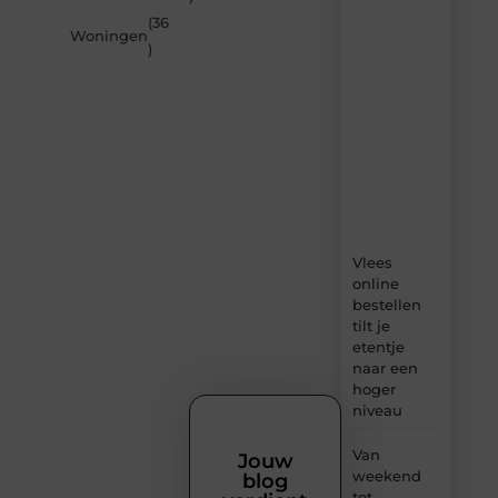
van
(36
Beech.be
Woningen
)
–
dagelijks
verse
content,
boordevol
ideeën,
tips
en
inzichten.
Vlees
online
bestellen
tilt je
etentje
naar een
hoger
niveau
Van
Jouw
weekend
blog
tot