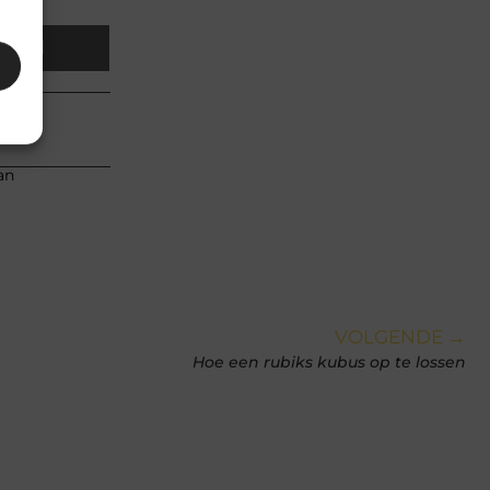
Email
an
VOLGENDE →
Hoe een rubiks kubus op te lossen