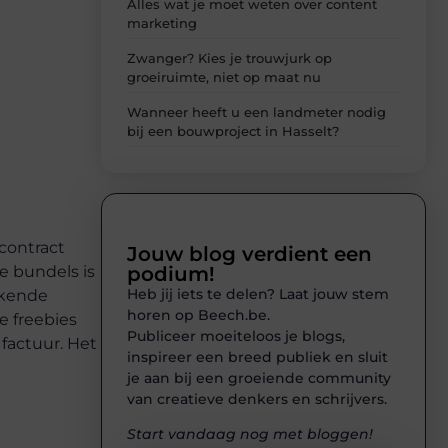
Alles wat je moet weten over content
marketing
Zwanger? Kies je trouwjurk op
groeiruimte, niet op maat nu
Wanneer heeft u een landmeter nodig
bij een bouwproject in Hasselt?
contract
Jouw blog verdient een
podium!
e bundels is
Heb jij iets te delen? Laat jouw stem
ekende
horen op Beech.be.
e freebies
Publiceer moeiteloos je blogs,
 factuur. Het
inspireer een breed publiek en sluit
je aan bij een groeiende community
van creatieve denkers en schrijvers.
Start vandaag nog met bloggen!