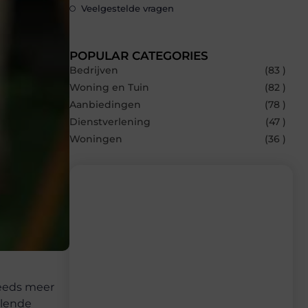
Veelgestelde vragen
POPULAR CATEGORIES
Bedrijven
(83 )
Woning en Tuin
(82 )
Aanbiedingen
(78 )
Dienstverlening
(47 )
Woningen
(36 )
Recente berichten
Laat je inspireren door de nieuwste
artikelen van Beech.be – dagelijks verse
content, boordevol ideeën, tips en
teeds meer
inzichten.
llende