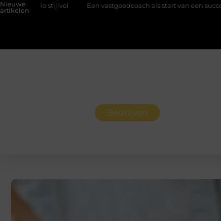
Nieuwe
Een vastgoedcoach als start van een succesvolle verkoop
G
artikelen
Bedrijven