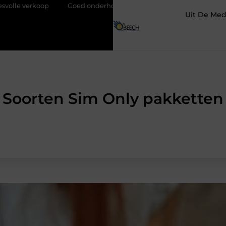
oed onderhoud loont altijd bij de aankoop van een scooter in Antwe
Uit De Med
Soorten Sim Only pakketten