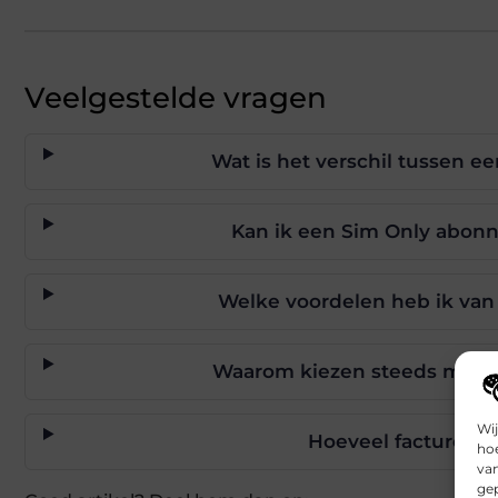
Veelgestelde vragen
Wat is het verschil tussen 
Kan ik een Sim Only abon
Welke voordelen heb ik van
Waarom kiezen steeds meer
Wij
Hoeveel facturen on
hoe
va
gep