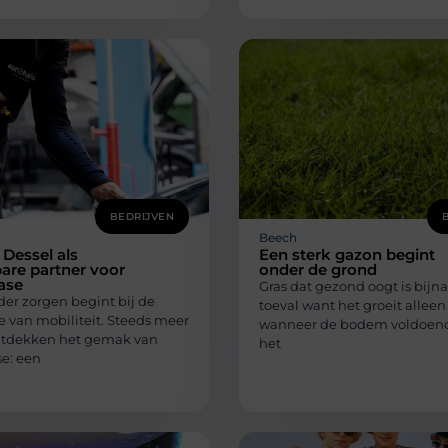
BEDRIJVEN
Beech
 Dessel als
Een sterk gazon begint
are partner voor
onder de grond
ease
Gras dat gezond oogt is bijna
der zorgen begint bij de
toeval want het groeit allee
e van mobiliteit. Steeds meer
wanneer de bodem voldoende
tdekken het gemak van
het
se: een