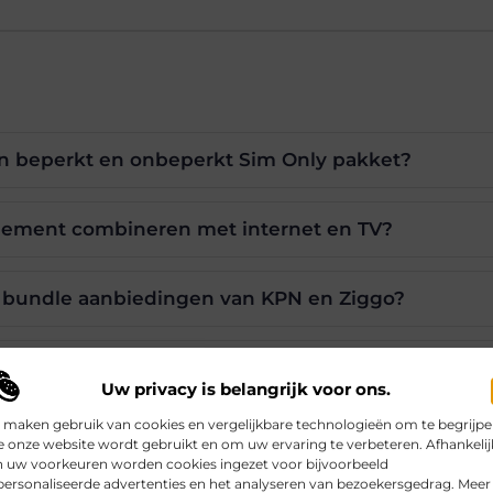
een beperkt en onbeperkt Sim Only pakket?
nement combineren met internet en TV?
 bundle aanbiedingen van KPN en Ziggo?
 mensen voor een Sim Only abonnement?
Uw privacy is belangrijk voor ons.
 maken gebruik van cookies en vergelijkbare technologieën om te begrijp
tvang ik als ik services bundel?
 onze website wordt gebruikt en om uw ervaring te verbeteren. Afhankelij
n uw voorkeuren worden cookies ingezet voor bijvoorbeeld
ersonaliseerde advertenties en het analyseren van bezoekersgedrag. Meer