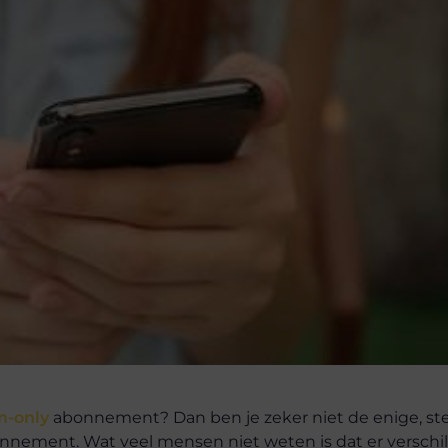
m-only
abonnement? Dan ben je zeker niet de enige, s
onnement. Wat veel mensen niet weten is dat er verschi