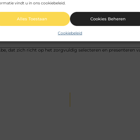
ormatie vindt u in ons cookiebeleid.
Pinterest
LinkedIn
Alles Toestaan
Cookies Beheren
Cookiebeleid
be, dat zich richt op het zorgvuldig selecteren en presenteren v