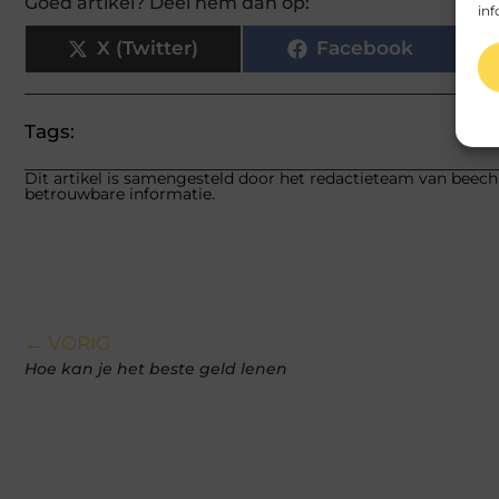
Goed artikel? Deel hem dan op:
inf
X (Twitter)
Facebook
Tags:
Dit artikel is samengesteld door het redactieteam van beech.
betrouwbare informatie.
← VORIG
Hoe kan je het beste geld lenen