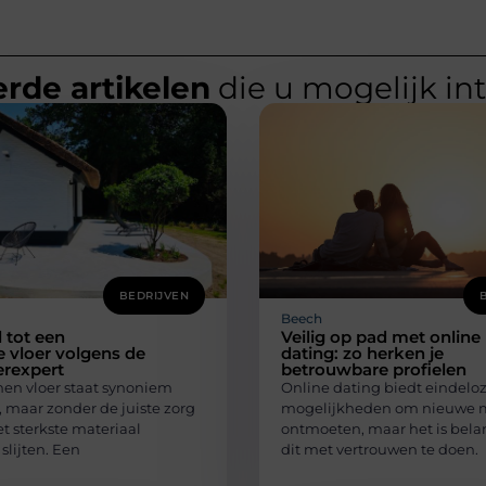
rde artikelen
die u mogelijk in
BEDRIJVEN
Beech
l tot een
Veilig op pad met online
 vloer volgens de
dating: zo herken je
erexpert
betrouwbare profielen
en vloer staat synoniem
Online dating biedt eindelo
, maar zonder de juiste zorg
mogelijkheden om nieuwe 
et sterkste materiaal
ontmoeten, maar het is bela
slijten. Een
dit met vertrouwen te doen.