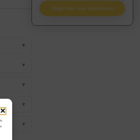
Begin hier met publiceren
▼
▼
▼
▼
en
▼
k