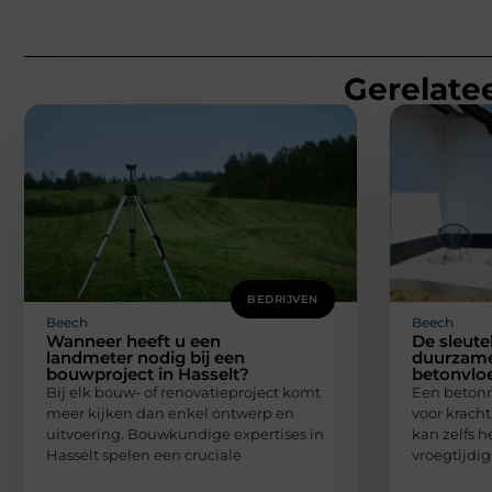
Gerelatee
BEDRIJVEN
Beech
Beech
Wanneer heeft u een
De sleute
landmeter nodig bij een
duurzame
bouwproject in Hasselt?
betonvlo
Bij elk bouw- of renovatieproject komt
Een betonn
meer kijken dan enkel ontwerp en
voor kracht
uitvoering. Bouwkundige expertises in
kan zelfs h
Hasselt spelen een cruciale
vroegtijdig 