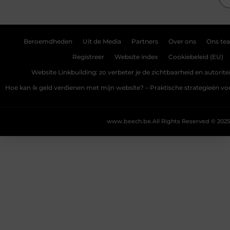
Beroemdheden
Uit de Media
Partners
Over ons
Ons te
Registreer
Website index
Cookiebeleid (EU)
Website Linkbuilding: zo verbeter je de zichtbaarheid en autoriteit
Hoe kan ik geld verdienen met mijn website? – Praktische strategieën v
www.beech.be.
All Rights Reserved © 2025