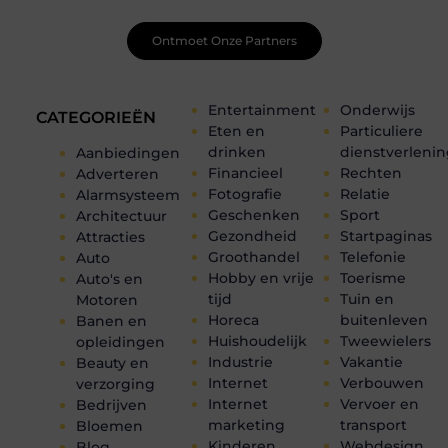
Ontmoet Onze Partners
Entertainment
Onderwijs
CATEGORIEËN
Eten en
Particuliere
drinken
dienstverleni
Aanbiedingen
Financieel
Rechten
Adverteren
Fotografie
Relatie
Alarmsysteem
Geschenken
Sport
Architectuur
Gezondheid
Startpaginas
Attracties
Groothandel
Telefonie
Auto
Hobby en vrije
Toerisme
Auto's en
tijd
Tuin en
Motoren
Horeca
buitenleven
Banen en
Huishoudelijk
Tweewielers
opleidingen
Industrie
Vakantie
Beauty en
Internet
Verbouwen
verzorging
Internet
Vervoer en
Bedrijven
marketing
transport
Bloemen
Kinderen
Webdesign
Blog