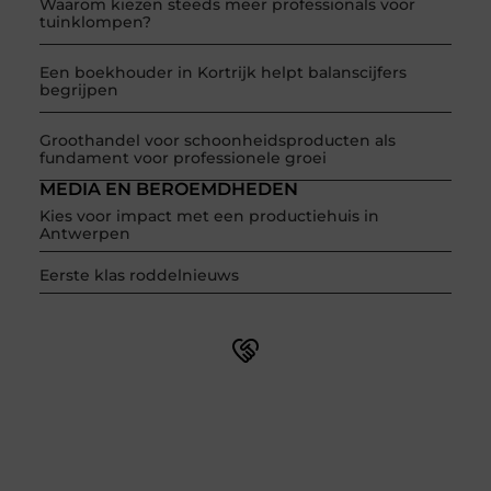
Waarom kiezen steeds meer professionals voor
tuinklompen?
Een boekhouder in Kortrijk helpt balanscijfers
begrijpen
Groothandel voor schoonheidsproducten als
fundament voor professionele groei
MEDIA EN BEROEMDHEDEN
Kies voor impact met een productiehuis in
Antwerpen
Eerste klas roddelnieuws
Word onderdeel van een actieve blogcommunity
Net begonnen met bloggen? Je staat er niet alleen voor!
Sluit je aan bij een ondersteunende community waar je
leert, groeit en ontdekt. Krijg tips, feedback en inspiratie
van andere beginnende én ervaren bloggers.