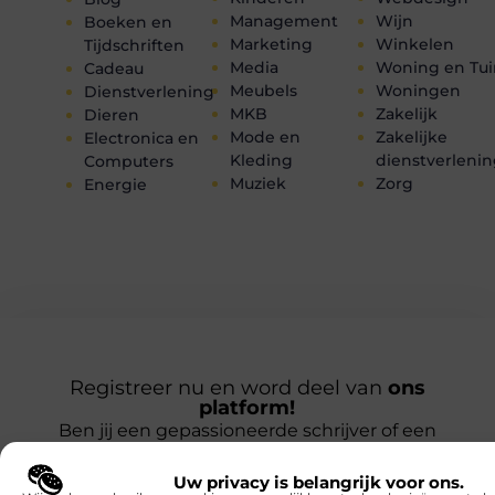
Management
Wijn
Boeken en
Marketing
Winkelen
Tijdschriften
Media
Woning en Tui
Cadeau
Meubels
Woningen
Dienstverlening
MKB
Zakelijk
Dieren
Mode en
Zakelijke
Electronica en
Kleding
dienstverleni
Computers
Muziek
Zorg
Energie
Registreer nu en word deel van
ons
platform!
Ben jij een gepassioneerde schrijver of een
nieuwsgierige lezer? Sluit je aan bij ons
Uw privacy is belangrijk voor ons.
blogplatform en deel jouw verhalen, ontdek