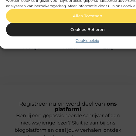
worden cookies ingezet voor bijvoorbeeld gepersonaliseerde advertent
Management
Wijn
Boeken en
analyseren van bezoekersgedrag. Meer informatie vindt u in ons cookie
Marketing
Winkelen
Tijdschriften
Media
Woning en Tui
Cadeau
Alles Toestaan
Meubels
Woningen
Dienstverlening
MKB
Zakelijk
Dieren
Cookies Beheren
Mode en
Zakelijke
Electronica en
Cookiebeleid
Kleding
dienstverleni
Computers
Muziek
Zorg
Energie
Registreer nu en word deel van
ons
platform!
Ben jij een gepassioneerde schrijver of een
nieuwsgierige lezer? Sluit je aan bij ons
blogplatform en deel jouw verhalen, ontdek