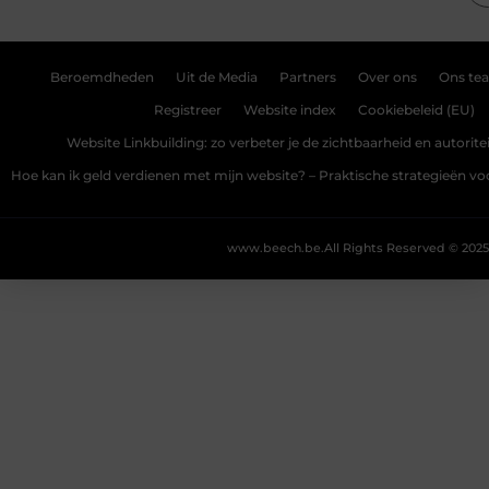
Beroemdheden
Uit de Media
Partners
Over ons
Ons te
Registreer
Website index
Cookiebeleid (EU)
Website Linkbuilding: zo verbeter je de zichtbaarheid en autoriteit
Hoe kan ik geld verdienen met mijn website? – Praktische strategieën v
www.beech.be.
All Rights Reserved © 2025