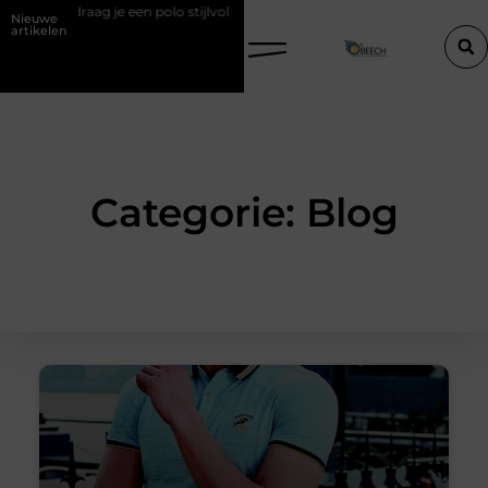
 draag je een polo stijlvol
Een vastgoedcoach als start van een succ
Nieuwe
artikelen
Categorie: Blog