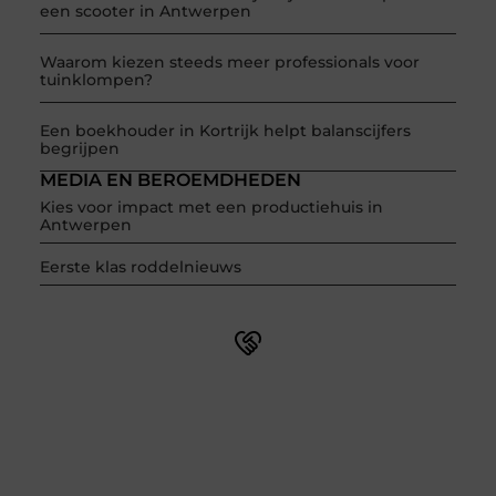
een scooter in Antwerpen
Waarom kiezen steeds meer professionals voor
tuinklompen?
Een boekhouder in Kortrijk helpt balanscijfers
begrijpen
MEDIA EN BEROEMDHEDEN
Kies voor impact met een productiehuis in
Antwerpen
Eerste klas roddelnieuws
Word onderdeel van een actieve blogcommunity
Net begonnen met bloggen? Je staat er niet alleen voor!
Sluit je aan bij een ondersteunende community waar je
leert, groeit en ontdekt. Krijg tips, feedback en inspiratie
van andere beginnende én ervaren bloggers.