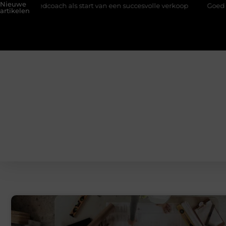
Nieuwe
coach als start van een succesvolle verkoop
Goed onderhoud loo
artikelen