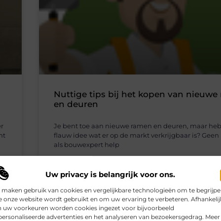
Nuttige tips bij het kopen van nieuwe
en deuren
er
Je bent toe aan nieuwe ramen en deuren, maar he
nt
flauw idee wat er op de markt verkrijgbaar is? Gee
als bouwexpert help
Verbouwen
Uw privacy is belangrijk voor ons.
 maken gebruik van cookies en vergelijkbare technologieën om te begrijp
 onze website wordt gebruikt en om uw ervaring te verbeteren. Afhankelij
n uw voorkeuren worden cookies ingezet voor bijvoorbeeld
ersonaliseerde advertenties en het analyseren van bezoekersgedrag. Meer