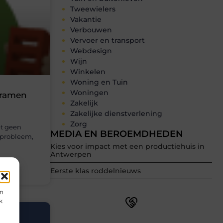
Tweewielers
Vakantie
Verbouwen
Vervoer en transport
Webdesign
Wijn
Winkelen
Woning en Tuin
Woningen
 ramen
Zakelijk
Zakelijke dienstverlening
Zorg
bt geen
MEDIA EN BEROEMDHEDEN
n probleem,
Kies voor impact met een productiehuis in
Antwerpen
Eerste klas roddelnieuws
en
k