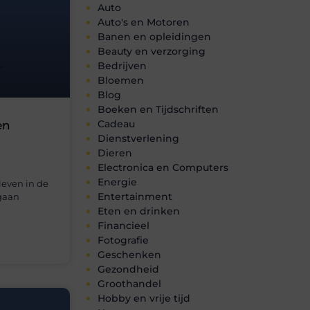
Auto
Auto's en Motoren
Banen en opleidingen
Beauty en verzorging
Bedrijven
Bloemen
Blog
Boeken en Tijdschriften
Cadeau
en
Dienstverlening
Dieren
Electronica en Computers
Energie
leven in de
Entertainment
 gaan
Eten en drinken
Financieel
Fotografie
Geschenken
Gezondheid
Groothandel
Hobby en vrije tijd