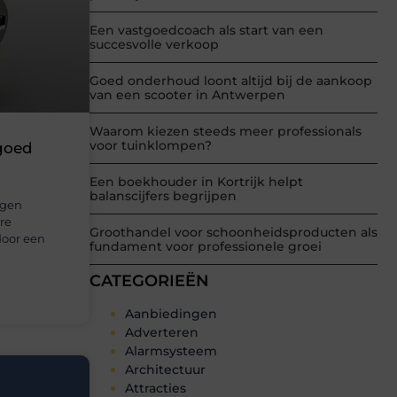
Een vastgoedcoach als start van een
succesvolle verkoop
Goed onderhoud loont altijd bij de aankoop
van een scooter in Antwerpen
Waarom kiezen steeds meer professionals
voor tuinklompen?
 goed
Een boekhouder in Kortrijk helpt
balanscijfers begrijpen
ngen
re
Groothandel voor schoonheidsproducten als
door een
fundament voor professionele groei
CATEGORIEËN
Aanbiedingen
Adverteren
Alarmsysteem
Architectuur
Attracties