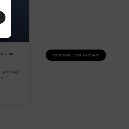
Word onderdeel van een actieve
blogcommunity
Net begonnen met bloggen? Je staat
er niet alleen voor! Sluit je aan bij een
ondersteunende community waar je
leert, groeit en ontdekt. Krijg tips,
feedback en inspiratie van andere
beginnende én ervaren bloggers.
wbouw
Ontmoet Onze Partners
? Een goed
je