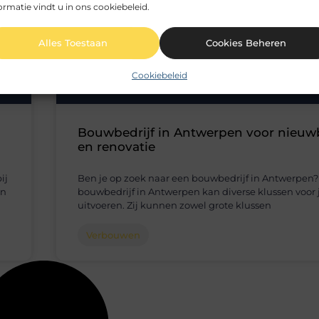
ormatie vindt u in ons cookiebeleid.
Alles Toestaan
Cookies Beheren
Cookiebeleid
Bouwbedrijf in Antwerpen voor nieu
en renovatie
ij
Ben je op zoek naar een bouwbedrijf in Antwerpen
en
bouwbedrijf in Antwerpen kan diverse klussen voor 
uitvoeren. Zij kunnen zowel grote klussen
Verbouwen