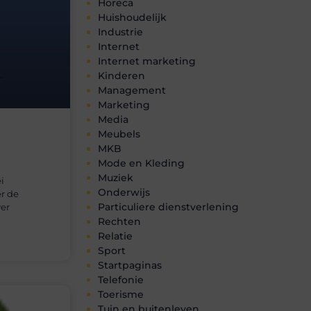
Horeca
Huishoudelijk
Industrie
Internet
Internet marketing
Kinderen
Management
Marketing
Media
Meubels
MKB
Mode en Kleding
Muziek
i
Onderwijs
er de
Particuliere dienstverlening
ver
Rechten
Relatie
Sport
Startpaginas
Telefonie
Toerisme
Tuin en buitenleven