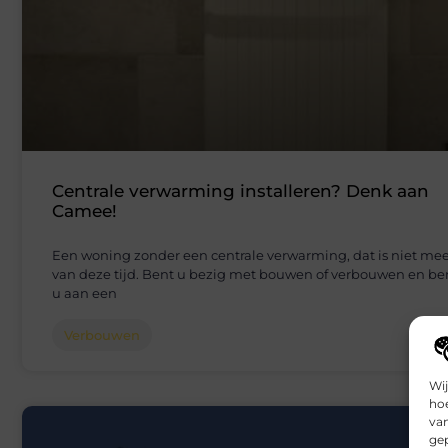
Centrale verwarming installeren? Denk aan
Camee!
Een woning zonder een centrale verwarming, dat is niet me
van deze tijd. Bent u bezig met bouwen of verbouwen en be
u aan een
Verbouwen
Wij
hoe
va
gep