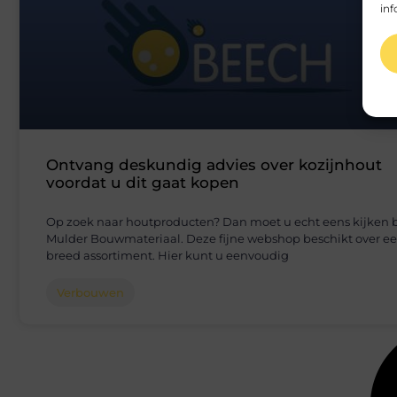
inf
Ontvang deskundig advies over kozijnhout
voordat u dit gaat kopen
Op zoek naar houtproducten? Dan moet u echt eens kijken b
Mulder Bouwmateriaal. Deze fijne webshop beschikt over e
breed assortiment. Hier kunt u eenvoudig
Verbouwen