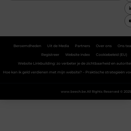
Beroemdheden
Uit de Media
Partners
Over ons
Ons te
Registreer
Website index
Cookiebeleid (EU)
Website Linkbuilding: zo verbeter je de zichtbaarheid en autoriteit
Hoe kan ik geld verdienen met mijn website? – Praktische strategieën v
www.beech.be.
All Rights Reserved © 2025