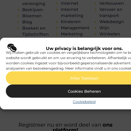
Internet
Verbouwen
verzorging
Internet
Vervoer en
Bedrijven
marketing
transport
Bloemen
Kinderen
Webdesign
Blog
Management
Wijn
Boeken en
Marketing
Winkelen
Tijdschriften
Media
Woning en Tui
Cadeau
Meubels
Woningen
Dienstverlening
Uw privacy is belangrijk voor ons.
MKB
Zakelijk
Dieren
Wij maken gebruik van cookies en vergelijkbare technologieën om te b
website wordt gebruikt en om uw ervaring te verbeteren. Afhankelijk 
Mode en
Zakelijke
Electronica en
worden cookies ingezet voor bijvoorbeeld gepersonaliseerde advertent
Kleding
dienstverleni
Computers
analyseren van bezoekersgedrag. Meer informatie vindt u in ons cookie
Muziek
Zorg
Energie
Alles Toestaan
Cookies Beheren
Cookiebeleid
Registreer nu en word deel van
ons
platform!