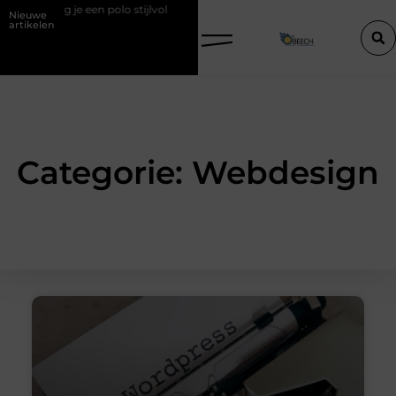
raag je een polo stijlvol
Een vastgoedcoach als start van een succes
Nieuwe
artikelen
Categorie: Webdesign