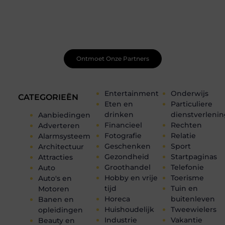
Net begonnen met bloggen? Je staat er niet alleen voor!
Sluit je aan bij een ondersteunende community waar je
leert, groeit en ontdekt. Krijg tips, feedback en inspiratie
van andere beginnende én ervaren bloggers.
Ontmoet Onze Partners
Entertainment
Onderwijs
CATEGORIEËN
Eten en
Particuliere
drinken
dienstverleni
Aanbiedingen
Financieel
Rechten
Adverteren
Fotografie
Relatie
Alarmsysteem
Geschenken
Sport
Architectuur
Gezondheid
Startpaginas
Attracties
Groothandel
Telefonie
Auto
Hobby en vrije
Toerisme
Auto's en
tijd
Tuin en
Motoren
Horeca
buitenleven
Banen en
Huishoudelijk
Tweewielers
opleidingen
Industrie
Vakantie
Beauty en