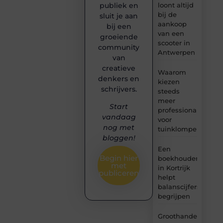
loont altijd
publiek en
bij de
sluit je aan
aankoop
bij een
van een
groeiende
scooter in
community
Antwerpen
van
creatieve
Waarom
denkers en
kiezen
schrijvers.
steeds
meer
Start
professionals
vandaag
voor
nog met
tuinklompen?
bloggen!
Een
Begin hier
boekhouder
met
in Kortrijk
publiceren
helpt
balanscijfers
begrijpen
Groothandel