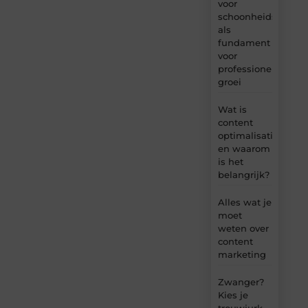
voor
schoonheidsproduc
als
fundament
voor
professionele
groei
Wat is
content
optimalisatie
en waarom
is het
belangrijk?
Alles wat je
moet
weten over
content
marketing
Zwanger?
Kies je
trouwjurk