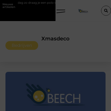
 je een polo stijlvol
Een vastgoedcoach als start van een succesvoll
Nieuwe
artikelen
Xmasdeco
Bedrijven