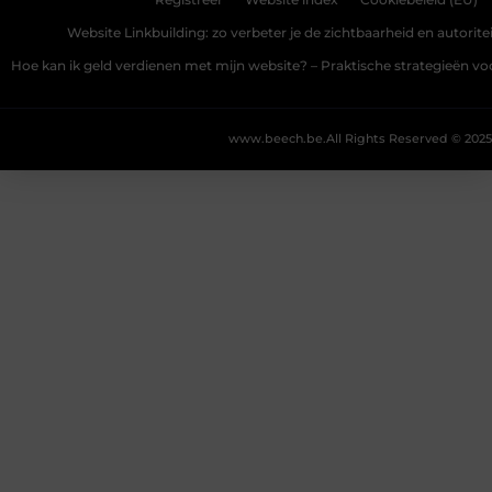
Registreer
Website index
Cookiebeleid (EU)
Website Linkbuilding: zo verbeter je de zichtbaarheid en autoriteit
Hoe kan ik geld verdienen met mijn website? – Praktische strategieën v
www.beech.be.
All Rights Reserved © 2025