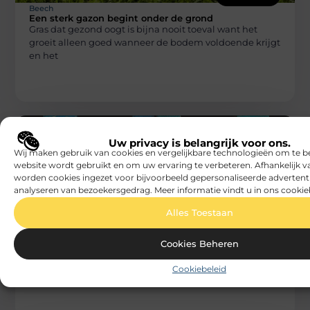
Beech
Een sterk gazon begint onder de grond
Gras dat gezond oogt is bijna nooit toeval want het
groeit alleen goed wanneer de bodem voldoende krijgt
en het
Uw privacy is belangrijk voor ons.
Wij maken gebruik van cookies en vergelijkbare technologieën om te b
website wordt gebruikt en om uw ervaring te verbeteren. Afhankelijk 
worden cookies ingezet voor bijvoorbeeld gepersonaliseerde advertent
analyseren van bezoekersgedrag. Meer informatie vindt u in ons cookie
BEDRIJVEN
Alles Toestaan
Beech
Opkopen van pallets voor
bedrijfsveiligheid
Cookies Beheren
Een efficiënt magazijn is niet alleen afhankelijk van
een goed voorraadbeheer, maar ook van een veilige en
Cookiebeleid
georganiseerde werkomgeving. Overtollige