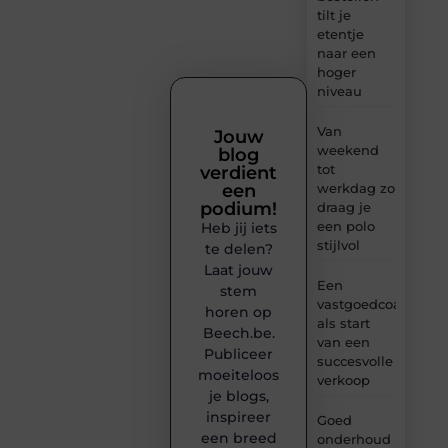
tilt je
etentje
naar een
hoger
niveau
Van
Jouw
weekend
blog
tot
verdient
werkdag zo
een
podium!
draag je
een polo
Heb jij iets
stijlvol
te delen?
Laat jouw
Een
stem
vastgoedcoach
horen op
als start
Beech.be.
van een
Publiceer
succesvolle
moeiteloos
verkoop
je blogs,
inspireer
Goed
een breed
onderhoud