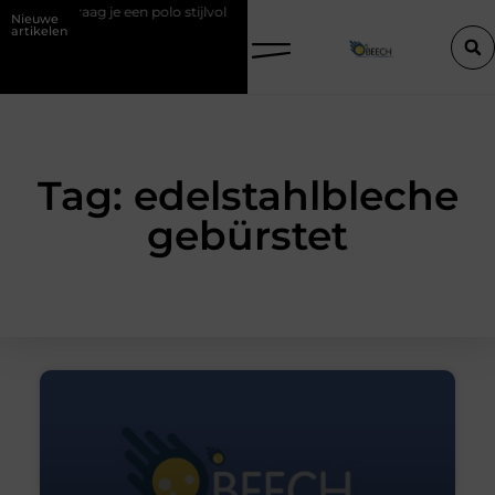
zo draag je een polo stijlvol
Een vastgoedcoach als start van een s
Nieuwe
artikelen
Tag: edelstahlbleche
gebürstet