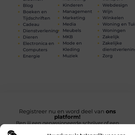
Kinderen
Webdesign
Blog
Management
Wijn
Boeken en
Marketing
Winkelen
Tijdschriften
Media
Woning en Tui
Cadeau
Meubels
Woningen
Dienstverlening
MKB
Zakelijk
Dieren
Mode en
Zakelijke
Electronica en
Kleding
dienstverleni
Computers
Muziek
Zorg
Energie
Registreer nu en word deel van
ons
platform!
Ben jij een gepassioneerde schrijver of een
nieuwsgierige lezer? Sluit je aan bij ons