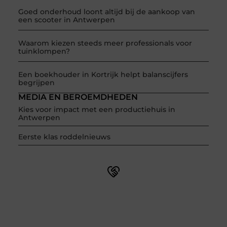
Goed onderhoud loont altijd bij de aankoop van
een scooter in Antwerpen
Waarom kiezen steeds meer professionals voor
tuinklompen?
Een boekhouder in Kortrijk helpt balanscijfers
begrijpen
MEDIA EN BEROEMDHEDEN
Kies voor impact met een productiehuis in
Antwerpen
Eerste klas roddelnieuws
Word onderdeel van een actieve blogcommunity
Net begonnen met bloggen? Je staat er niet alleen voor!
Sluit je aan bij een ondersteunende community waar je
leert, groeit en ontdekt. Krijg tips, feedback en inspiratie