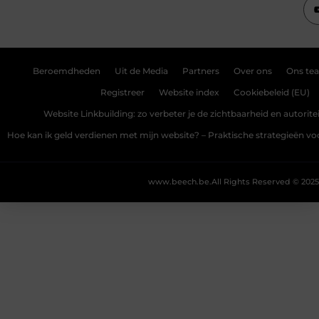
Beroemdheden
Uit de Media
Partners
Over ons
Ons te
Registreer
Website index
Cookiebeleid (EU)
Website Linkbuilding: zo verbeter je de zichtbaarheid en autoriteit
Hoe kan ik geld verdienen met mijn website? – Praktische strategieën v
www.beech.be.
All Rights Reserved © 2025