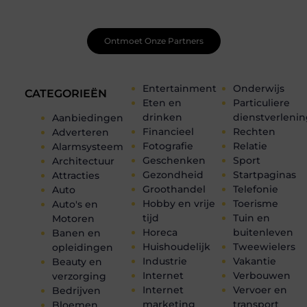
van andere beginnende én ervaren bloggers.
Ontmoet Onze Partners
Entertainment
Onderwijs
CATEGORIEËN
Eten en
Particuliere
drinken
dienstverleni
Aanbiedingen
Financieel
Rechten
Adverteren
Fotografie
Relatie
Alarmsysteem
Geschenken
Sport
Architectuur
Gezondheid
Startpaginas
Attracties
Groothandel
Telefonie
Auto
Hobby en vrije
Toerisme
Auto's en
tijd
Tuin en
Motoren
Horeca
buitenleven
Banen en
Huishoudelijk
Tweewielers
opleidingen
Industrie
Vakantie
Beauty en
Internet
Verbouwen
verzorging
Internet
Vervoer en
Bedrijven
marketing
transport
Bloemen