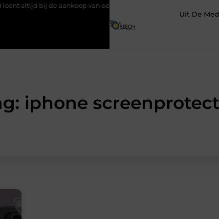
d bij de aankoop van een scooter in Antwerpen
Waarom kiezen s
Uit De Med
ag: iphone screenprotect