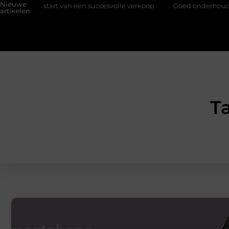
Nieuwe
s start van een succesvolle verkoop
Goed onderhoud loont altij
artikelen
T