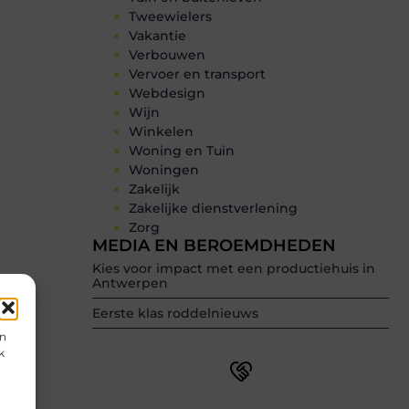
Tweewielers
Vakantie
Verbouwen
Vervoer en transport
Webdesign
Wijn
Winkelen
Woning en Tuin
Woningen
Zakelijk
Zakelijke dienstverlening
Zorg
MEDIA EN BEROEMDHEDEN
Kies voor impact met een productiehuis in
Antwerpen
Eerste klas roddelnieuws
en
k