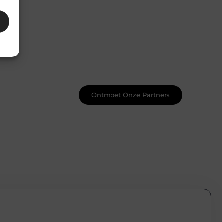
Word onderdeel van een actieve
blogcommunity
Net begonnen met bloggen? Je staat
er niet alleen voor! Sluit je aan bij een
ondersteunende community waar je
leert, groeit en ontdekt. Krijg tips,
feedback en inspiratie van andere
beginnende én ervaren bloggers.
Ontmoet Onze Partners