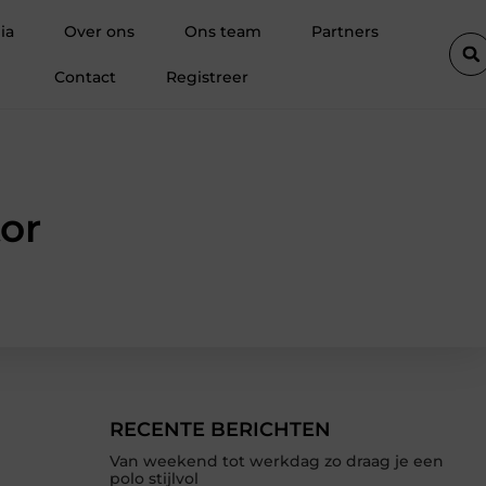
teeds meer professionals voor tuinklompen?
Een boekhouder in
ia
Over ons
Ons team
Partners
Contact
Registreer
or
RECENTE BERICHTEN
Van weekend tot werkdag zo draag je een
polo stijlvol