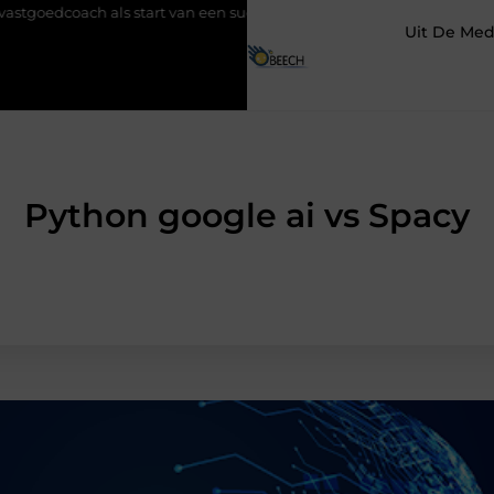
ach als start van een succesvolle verkoop
Goed onderhoud loont
Uit De Med
Python google ai vs Spacy