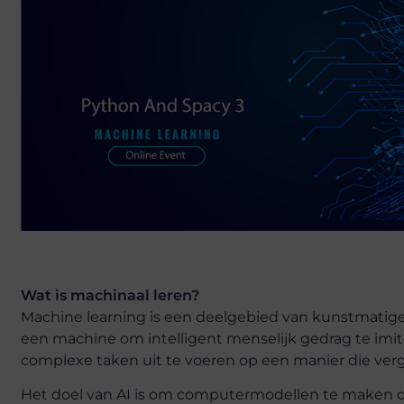
Wat is machinaal leren?
Machine learning is een deelgebied van kunstmatige 
een machine om intelligent menselijk gedrag te imi
complexe taken uit te voeren op een manier die ver
Het doel van AI is om computermodellen te maken di