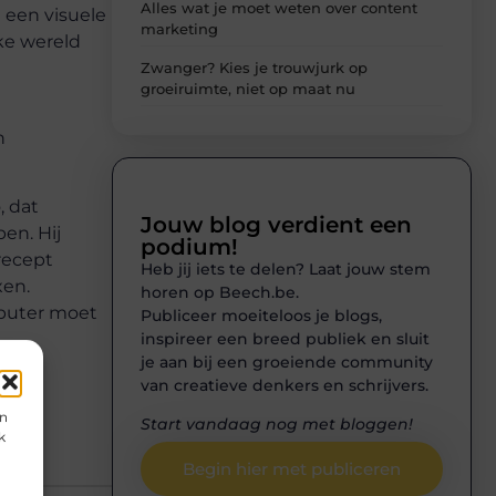
Alles wat je moet weten over content
 een visuele
marketing
ke wereld
Zwanger? Kies je trouwjurk op
groeiruimte, niet op maat nu
n
, dat
Jouw blog verdient een
en. Hij
podium!
recept
Heb jij iets te delen? Laat jouw stem
xen.
horen op Beech.be.
mputer moet
Publiceer moeiteloos je blogs,
inspireer een breed publiek en sluit
je aan bij een groeiende community
van creatieve denkers en schrijvers.
en
Start vandaag nog met bloggen!
k
Begin hier met publiceren