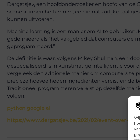
Dergatsjev, een hoofdonderzoeker en hoofd van de O
scène kunnen herkennen, een in natuurlijke taal ges
kunnen uitvoeren.
Machine learning is een manier om AI te gebruiken. He
gedefinieerd als “het vakgebied dat computers de mo
geprogrammeerd.”
De definitie is waar, volgens Mikey Shulman, een do
gespecialiseerd is in kunstmatige intelligentie voo
vergeleek de traditionele manier om computers te pr
precieze hoeveelheden ingrediënten vereist en de ba
Traditioneel programmeren vereist op dezelfde mani
volgen.
python google ai
Wij
https://www.dergatsjev.be/2021/02/event-over-pyt
hoe
va
gep