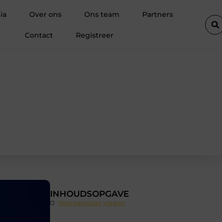
 altijd bij de aankoop van een scooter in Antwerpen
Waarom ki
ia
Over ons
Ons team
Partners
Contact
Registreer
INHOUDSOPGAVE
Veelgestelde vragen