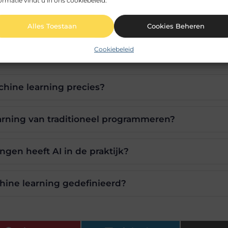
ormatie vindt u in ons cookiebeleid.
Alles Toestaan
Cookies Beheren
Cookiebeleid
hil tussen Google AI en Spacy?
chine learning precies?
arning van traditioneel programmeren?
gen heeft AI in de praktijk?
hine learning gedefinieerd?