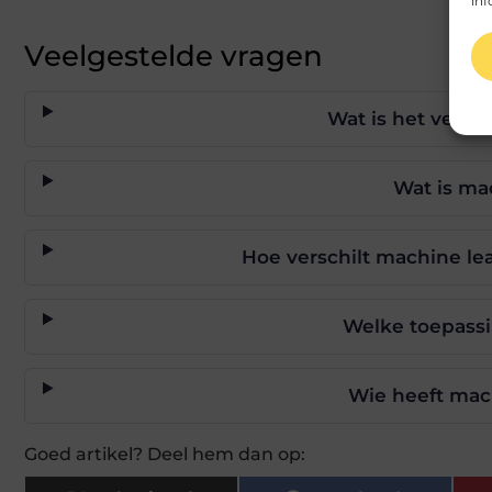
inf
Veelgestelde vragen
Wat is het versc
Wat is ma
Hoe verschilt machine le
Welke toepassin
Wie heeft mac
Goed artikel? Deel hem dan op: