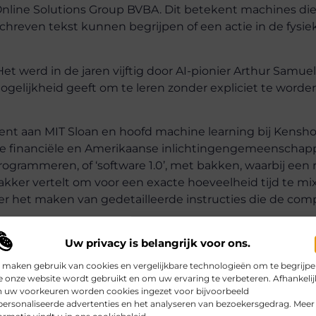
nline Solutions Group BVBA. Dit betekent machines die
chreven tekst kunnen begrijpen of een actie in de fysie
t werd in de jaren vijftig door AI-pionier Arthur Samuel
gelijkheid geeft om te leren zonder expliciet te worde
cent aan MIT Sloan en hoofd machine learning bij Kensho
r de financiële en Amerikaanse inlichtingengemeenschapp
ogrammeren, of ‘software 1.0’, met bakken, waarbij een 
kker vertelt om voor een exacte hoeveelheid tijd te mi
er het maken van gedetailleerde instructies die de co
Uw privacy is belangrijk voor ons.
 maken gebruik van cookies en vergelijkbare technologieën om te begrijp
hon-machine-learning.html
 onze website wordt gebruikt en om uw ervaring te verbeteren. Afhankelij
n uw voorkeuren worden cookies ingezet voor bijvoorbeeld
ersonaliseerde advertenties en het analyseren van bezoekersgedrag. Meer