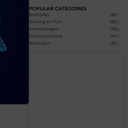
POPULAR CATEGORIES
Bedrijven
(83 )
Woning en Tuin
(82 )
Aanbiedingen
(78 )
Dienstverlening
(47 )
Woningen
(36 )
Recente berichten
Laat je inspireren door de nieuwste
artikelen van Beech.be – dagelijks verse
content, boordevol ideeën, tips en
inzichten.